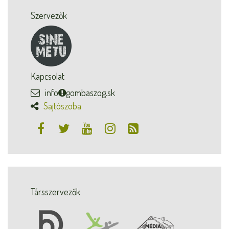
Szervezők
Kapcsolat
info
gombaszog.sk
Sajtószoba
Társszervezők