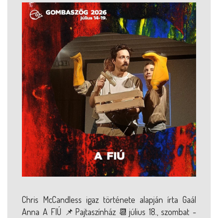
Chris McCandless igaz története alapján írta Gaál
Anna A FIÚ 📌Pajtaszínház 📆július 18., szombat -