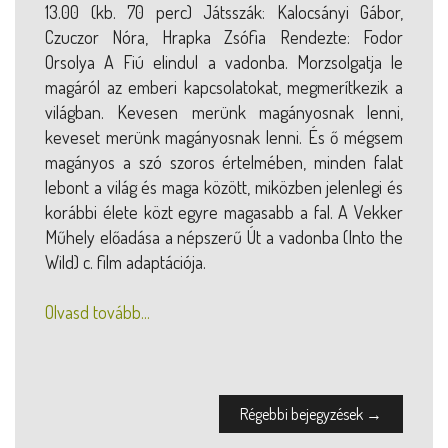
13.00 (kb. 70 perc) Játsszák: Kalocsányi Gábor,
Czuczor Nóra, Hrapka Zsófia Rendezte: Fodor
Orsolya A Fiú elindul a vadonba. Morzsolgatja le
magáról az emberi kapcsolatokat, megmerítkezik a
világban. Kevesen merünk magányosnak lenni,
keveset merünk magányosnak lenni. És ő mégsem
magányos a szó szoros értelmében, minden falat
lebont a világ és maga között, miközben jelenlegi és
korábbi élete közt egyre magasabb a fal. A Vekker
Műhely előadása a népszerű Út a vadonba (Into the
Wild) c. film adaptációja.
Olvasd tovább...
Régebbi bejegyzések →