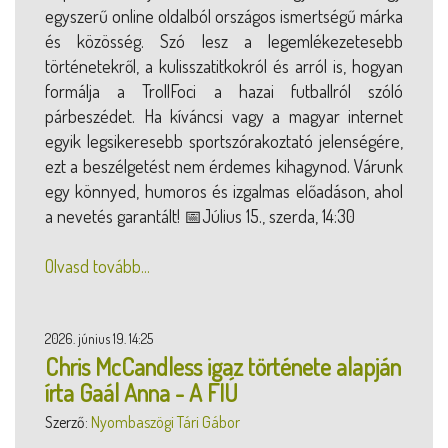
egyszerű online oldalból országos ismertségű márka
és közösség. Szó lesz a legemlékezetesebb
történetekről, a kulisszatitkokról és arról is, hogyan
formálja a TrollFoci a hazai futballról szóló
párbeszédet. Ha kíváncsi vagy a magyar internet
egyik legsikeresebb sportszórakoztató jelenségére,
ezt a beszélgetést nem érdemes kihagynod. Várunk
egy könnyed, humoros és izgalmas előadáson, ahol
a nevetés garantált! 📅Július 15., szerda, 14:30
Olvasd tovább...
2026. június 19. 14:25
Chris McCandless igaz története alapján
írta Gaál Anna - A FIÚ
Szerző:
Nyombaszögi Tári Gábor