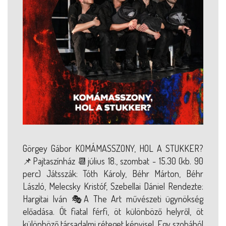
Görgey Gábor KOMÁMASSZONY, HOL A STUKKER?
📌Pajtaszínház 📆július 18., szombat - 15.30 (kb. 90
perc) Játsszák: Tóth Károly, Béhr Márton, Béhr
László, Melecsky Kristóf, Szebellai Dániel Rendezte:
Hargitai Iván 🎭A The Art művészeti ügynökség
előadása. Öt fiatal férfi, öt különböző helyről, öt
különböző társadalmi réteget képvisel. Egy szobából