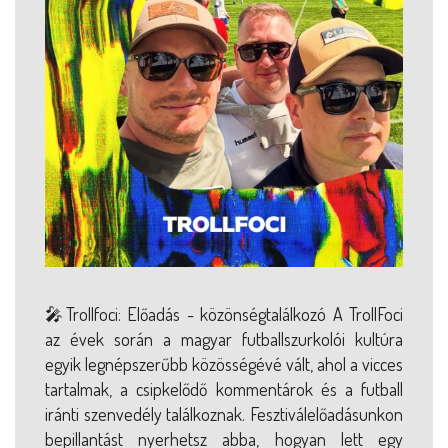
🎤Trollfoci: Előadás - közönségtalálkozó A TrollFoci
az évek során a magyar futballszurkolói kultúra
egyik legnépszerűbb közösségévé vált, ahol a vicces
tartalmak, a csipkelődő kommentárok és a futball
iránti szenvedély találkoznak. Fesztiválelőadásunkon
bepillantást nyerhetsz abba, hogyan lett egy