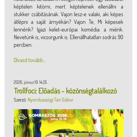
képtelen kitörni, mert képtelenek ellenállni a
stukker csábításának. Vajon lesz-e valaki, aki képes
átlépni a saját árnyékán? Vajon Te, Mi képesek
lennénk? Igazi kelet-európai komédia: a miénk.
Nevetünk is, vicsorgunk is. Ellenállhatatlan sodrás 90
percben.
Olvasd tovább...
2026. június 19. 14:25
Trollfoci: Előadás - közönségtalálkozó
Szerző:
Nyombaszögi Tári Gábor