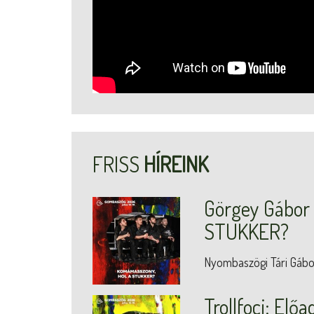
FRISS
HÍREINK
Görgey Gábo
STUKKER?
Nyombaszögi Tári Gábo
Trollfoci: Elő