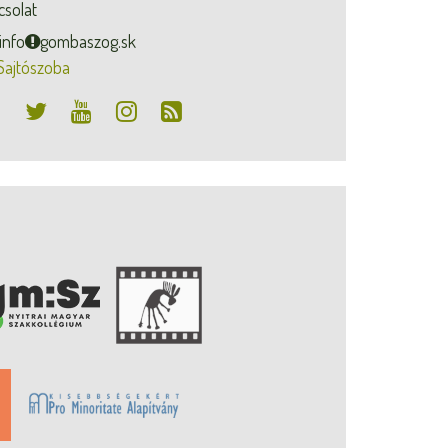
csolat
info
gombaszog.sk
Sajtószoba