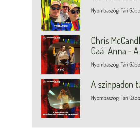
Nyombaszögi Tári Gábo
Chris McCandle
Gaál Anna - A
Nyombaszögi Tári Gábo
A színpadon t
Nyombaszögi Tári Gábo