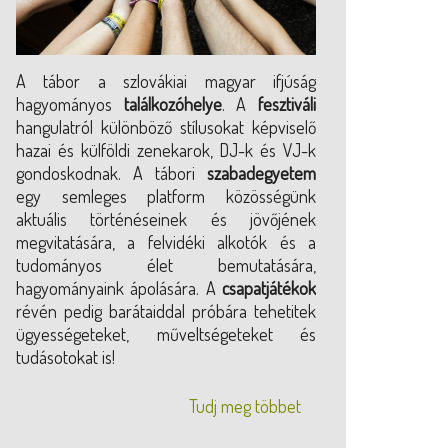
A tábor a szlovákiai magyar ifjúság
hagyományos
találkozóhelye
. A
fesztiváli
hangulatról különböző stílusokat képviselő
hazai és külföldi zenekarok, DJ-k és VJ-k
gondoskodnak. A tábori
szabadegyetem
egy semleges platform közösségünk
aktuális történéseinek és jövőjének
megvitatására, a felvidéki alkotók és a
tudományos élet bemutatására,
hagyományaink ápolására. A
csapatjátékok
révén pedig barátaiddal próbára tehetitek
ügyességeteket, műveltségeteket és
tudásotokat is!
Tudj meg többet