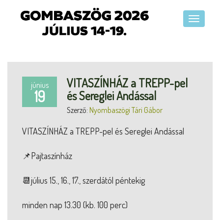
VITASZÍNHÁZ a TREPP-pel
június
19
és Sereglei Andással
Szerző:
Nyombaszögi Tári Gábor
VITASZÍNHÁZ a TREPP-pel és Sereglei Andással
📌Pajtaszínház
📆július 15., 16., 17., szerdától péntekig
minden nap 13.30 (kb. 100 perc)