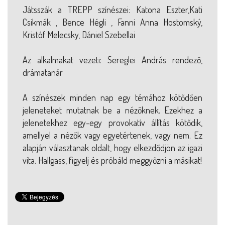
Játsszák a TREPP színészei: Katona Eszter,Kati
Csikmák , Bence Hégli , Fanni Anna Hostomský,
Kristóf Melecsky, Dániel Szebellai
Az alkalmakat vezeti: Sereglei András rendező,
drámatanár
A színészek minden nap egy témához kötődően
jeleneteket mutatnak be a nézőknek. Ezekhez a
jelenetekhez egy-egy provokatív állítás kötődik,
amellyel a nézők vagy egyetértenek, vagy nem. Ez
alapján választanak oldalt, hogy elkezdődjön az igazi
vita. Hallgass, figyelj és próbáld meggyőzni a másikat!