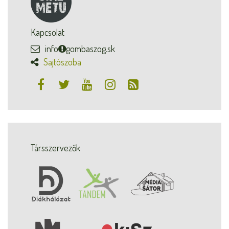
Kapcsolat
info
gombaszog.sk
Sajtószoba
Társszervezők