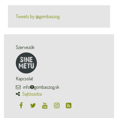
Tweets by @gombaszog
Szervezők
Kapcsolat
info
gombaszog.sk
Sajtószoba