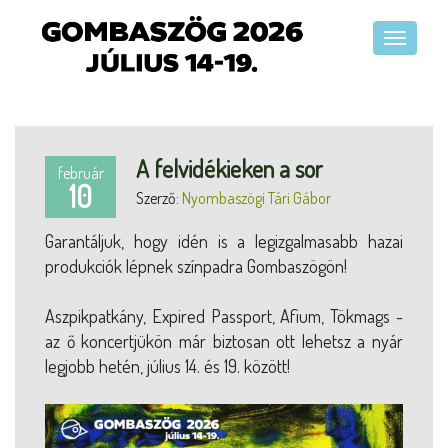
A felvidékieken a sor
február
10
Szerző:
Nyombaszögi Tári Gábor
Garantáljuk, hogy idén is a legizgalmasabb hazai
produkciók lépnek színpadra Gombaszögön!
Aszpikpatkány, Expired Passport, Afium, Tökmags -
az ő koncertjükön már biztosan ott lehetsz a nyár
legjobb hetén, július 14. és 19. között!