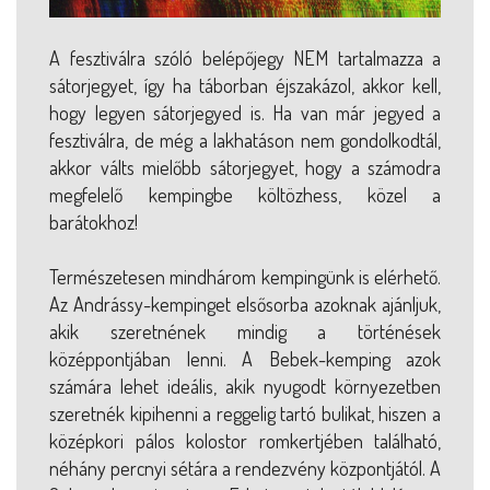
A fesztiválra szóló belépőjegy NEM tartalmazza a
sátorjegyet, így ha táborban éjszakázol, akkor kell,
hogy legyen sátorjegyed is. Ha van már jegyed a
fesztiválra, de még a lakhatáson nem gondolkodtál,
akkor válts mielőbb sátorjegyet, hogy a számodra
megfelelő kempingbe költözhess, közel a
barátokhoz!
Természetesen mindhárom kempingünk is elérhető.
Az Andrássy-kempinget elsősorba azoknak ajánljuk,
akik szeretnének mindig a történések
középpontjában lenni. A Bebek-kemping azok
számára lehet ideális, akik nyugodt környezetben
szeretnék kipihenni a reggelig tartó bulikat, hiszen a
középkori pálos kolostor romkertjében található,
néhány percnyi sétára a rendezvény központjától. A