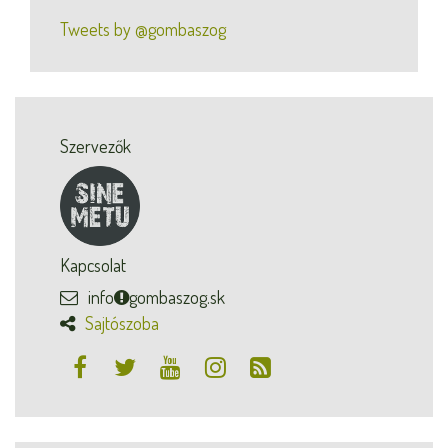
Tweets by @gombaszog
Szervezők
Kapcsolat
info
gombaszog.sk
Sajtószoba