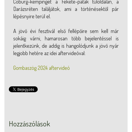
Coburg-kempinget a Fekete-patak túloldalán, a
Darázsréten találjátok, ami a történésektől pár
lépésnyire terül el.
A jövő évi fesztivál első fellépőire sem kell már
sokáig várni, hamarosan több bejelentéssel is
jelentkezünk, de addig is hangolódjunk a jövő nyár
legjobb hetére az idei aftervideóval:
Gombaszög 2024 aftervideó
Hozzászólások