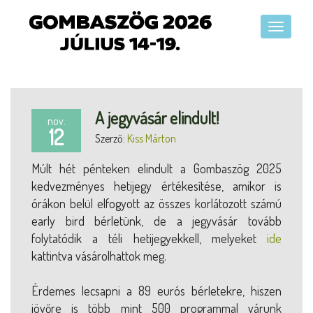
A jegyvásár elindult!
nov.
12
Szerző:
Kiss Márton
Múlt hét pénteken elindult a Gombaszög 2025
kedvezményes hetijegy értékesítése, amikor is
órákon belül elfogyott az összes korlátozott számú
early bird bérletünk, de a jegyvásár tovább
folytatódik a téli hetijegyekkell, melyeket
ide
kattintva vásárolhattok meg.
Érdemes lecsapni a 89 eurós bérletekre, hiszen
jövőre is több mint 500 programmal várunk