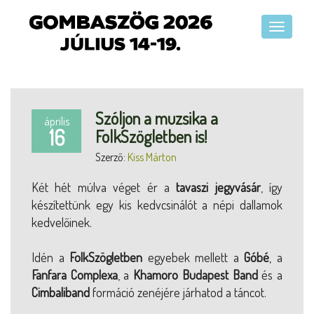
Szóljon a muzsika a
április
16
FolkSzögletben is!
Szerző:
Kiss Márton
Két hét múlva véget ér a
tavaszi jegyvásár
, így
készítettünk egy kis kedvcsinálót a népi dallamok
kedvelőinek.
Idén a
FolkSzögletben
egyebek mellett a
Góbé
, a
Fanfara Complexa
, a
Khamoro Budapest Band
és a
Cimbaliband
formáció zenéjére járhatod a táncot.