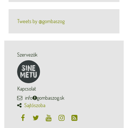
Tweets by @gombaszog
Szervezők
Kapcsolat
info
gombaszog.sk
Sajtószoba