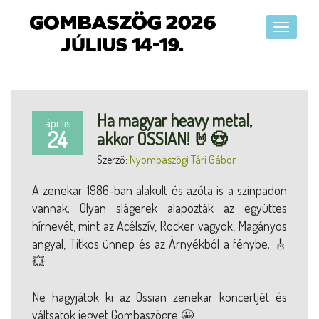
Ha magyar heavy metal,
április
24
akkor OSSIAN! 🤘😍
Szerző:
Nyombaszögi Tári Gábor
A zenekar 1986-ban alakult és azóta is a színpadon
vannak. Olyan slágerek alapozták az együttes
hírnevét, mint az Acélszív, Rocker vagyok, Magányos
angyal, Titkos ünnep és az Árnyékból a fénybe. 🎸
💥
Ne hagyjátok ki az Ossian zenekar koncertjét és
váltsatok jegyet Gombaszögre 🤩