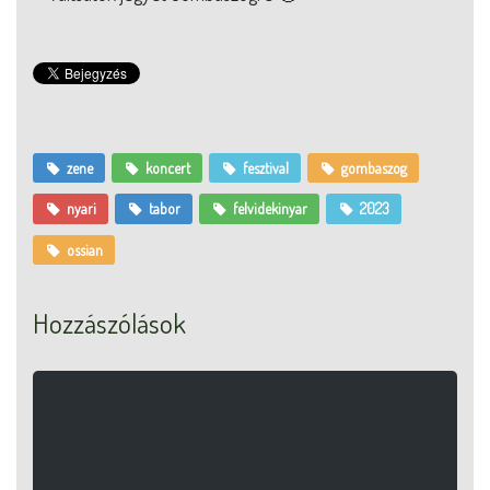
zene
koncert
fesztival
gombaszog
nyari
tabor
felvidekinyar
2023
ossian
Hozzászólások