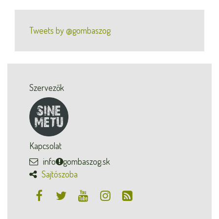
Tweets by @gombaszog
Szervezők
Kapcsolat
info
gombaszog.sk
Sajtószoba