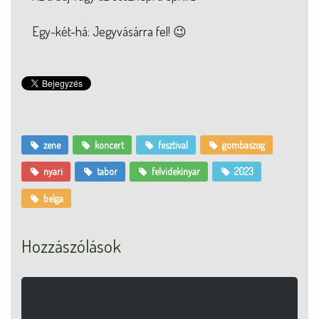
Egy-két-há: Jegyvásárra fel! 😉
zene
koncert
fesztival
gombaszog
nyari
tabor
felvidekinyar
2023
belga
Hozzászólások