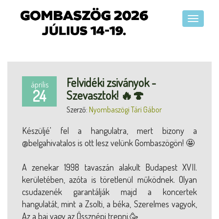
Felvidéki zsiványok -
április
24
Szevasztok! 🔥🍄
Szerző:
Nyombaszögi Tári Gábor
Készüljé' fel a hangulatra, mert bizony a
@belgahivatalos is ott lesz velünk Gombaszögön! 🤩
A zenekar 1998 tavaszán alakult Budapest XVII.
kerületében, azóta is töretlenül működnek. Olyan
csudazenék garantálják majd a koncertek
hangulatát, mint a Zsolti, a béka, Szerelmes vagyok,
Az a baj vagy az Össznépi trepni.🥳