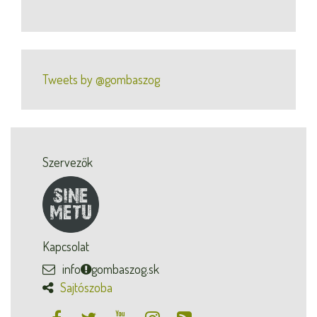
Tweets by @gombaszog
Szervezők
Kapcsolat
info
gombaszog.sk
Sajtószoba