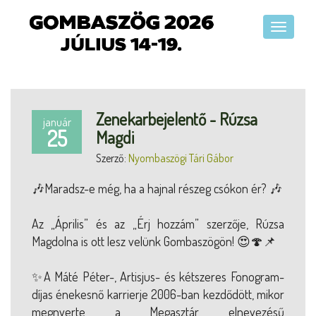
Zenekarbejelentő - Rúzsa
január
25
Magdi
Szerző:
Nyombaszögi Tári Gábor
🎶Maradsz-e még, ha a hajnal részeg csókon ér? 🎶
Az „Április” és az „Érj hozzám” szerzője, Rúzsa
Magdolna is ott lesz velünk Gombaszögön! 😍🍄📌
✨A Máté Péter-, Artisjus- és kétszeres Fonogram-
díjas énekesnő karrierje 2006-ban kezdődött, mikor
megnyerte a Megasztár elnevezésű