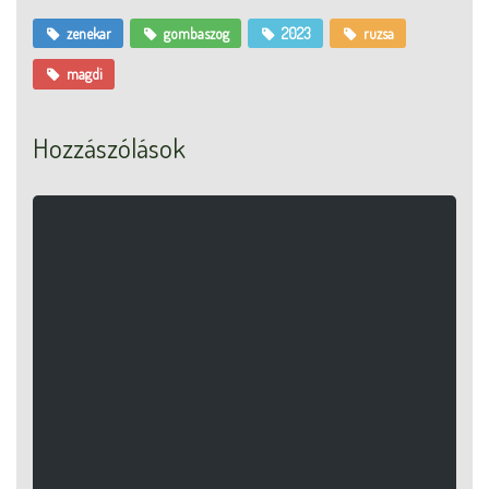
zenekar
gombaszog
2023
ruzsa
magdi
Hozzászólások