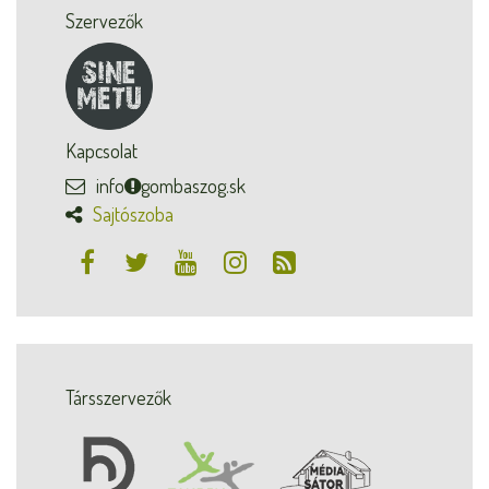
Szervezők
Kapcsolat
info
gombaszog.sk
Sajtószoba
Társszervezők