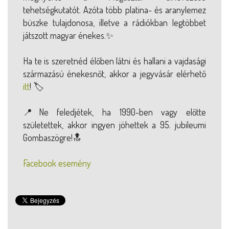
tehetségkutatót. Azóta több platina- és aranylemez
büszke tulajdonosa, illetve a rádiókban legtöbbet
játszott magyar énekes.✨
Ha te is szeretnéd élőben látni és hallani a vajdasági
származású énekesnőt, akkor a jegyvásár elérhető
itt
! 🏷️
📍Ne feledjétek, ha 1990-ben vagy előtte
születettek, akkor ingyen jöhettek a 95. jubileumi
Gombaszögre!🔝
Facebook esemény