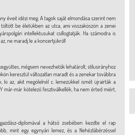
ny éveit idézi meg. A tagok saját elmondása szerint nem
töltött be életükben az utca, ami visszaköszön a zenei
spolgári intellektusukat csillogtatják. Ha számodra is
az, ne maradj le a koncertjükről!
együttes, mégsem nevezhetők lehatárolt, stílusirányhoz
ükön keresztül változatlan maradt és a zenekar továbbra
ik, ki az, akit megölelnél c. lemezükkel ismét újraírták a
 már-már kötelező fesztiválkellék, ha nem érted miért,
azdász-diplomával a hátsó zsebében kezdte el rap
több, mint egy egynyári lemez, és a Nehézlábérzéssel