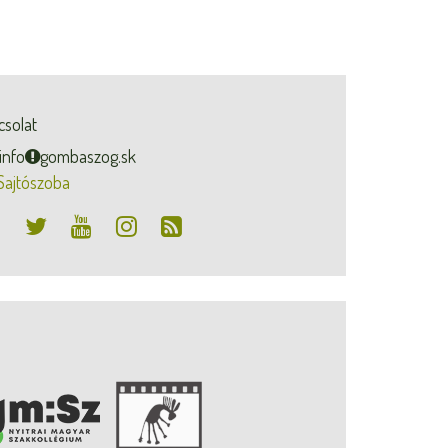
csolat
info
gombaszog.sk
Sajtószoba