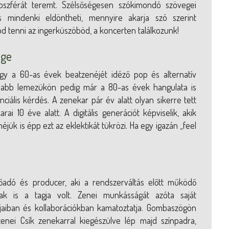
oszférát teremt. Szélsőségesen szókimondó szövegei
, és mindenki eldöntheti, mennyire akarja szó szerint
od tenni az ingerküszöböd, a koncerten találkozunk!
age
gy a 60-as évek beatzenéjét idéző pop és alternatív
gújabb lemezükön pedig már a 80-as évek hangulata is
ciális kérdés. A zenekar pár év alatt olyan sikerre tett
ai 10 éve alatt. A digitális generációt képviselik, akik
ük is épp ezt az eklektikát tükrözi. Ha egy igazán „feel
őadó és producer, aki a rendszerváltás előtt működő
k is a tagja volt. Zenei munkásságát azóta saját
bjaiban és kollaborációkban kamatoztatja. Gombaszögön
enei Csík zenekarral kiegészülve lép majd színpadra,