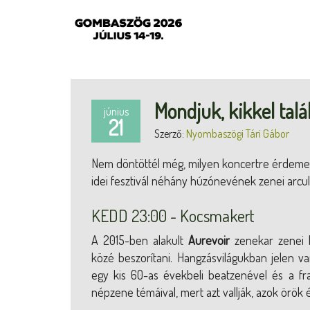
Mondjuk, kikkel ta
június
21
Szerző:
Nyombaszögi Tári Gábor
Nem döntöttél még, milyen koncertre érdemes 
idei fesztivál néhány húzónevének zenei arcul
KEDD 23:00 - Kocsmakert
A 2015-ben alakult
Aurevoir
zenekar zenei h
közé beszorítani. Hangzásvilágukban jelen va
egy kis 60-as évekbeli beatzenével és a fra
népzene témáival, mert azt vallják, azok örök 