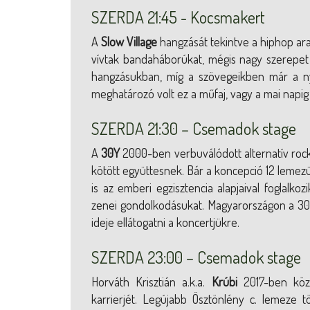
SZERDA 21:45 - Kocsmakert
A
Slow Village
hangzását tekintve a hiphop ara
vívtak bandaháborúkat, mégis nagy szerepet 
hangzásukban, míg a szövegeikben már a nyár
meghatározó volt ez a műfaj, vagy a mai napig 
SZERDA 21:30 – Csemadok stage
A
30Y
2000-ben verbuválódott alternatív rock
kötött együttesnek. Bár a koncepció 12 lemez
is az emberi egzisztencia alapjaival foglalkoz
zenei gondolkodásukat. Magyarországon a 30Y
ideje ellátogatni a koncertjükre.
SZERDA 23:00 – Csemadok stage
Horváth Krisztián a.k.a.
Krúbi
2017-ben közg
karrierjét. Legújabb Ösztönlény c. lemeze 