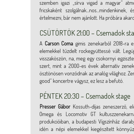
szemben igazi „sírva vigad a magyar” atm
fricskaként szolgálnak...nos...mindenkinek
értelmezni, bár nem ajánlott. Ha próbára akar
CSÜTÖRTÖK 21:00 – Csemadok st
A
Carson Coma
gimis zenekarból 2018-ra e
elemekkel tűzdelt rockegyüttessé vált. Le
visszaköszön, na, meg egy csokornyi egziszten
szert, mint a 2000-es évek alternatív zenekar
ösztönösen vonzódnak az analóg világhoz. Zenéj
good” koncertre vágysz, ez lesz a befutó.
PÉNTEK 20:30 – Csemadok stage
Presser Gábor
Kossuth-díjas zeneszerző, el
Omega és Locomotiv GT kultuszzenekarna
produkcióiban, a budapesti Vígszínház dara
idén a népi elemekkel kiegészített könnyűz