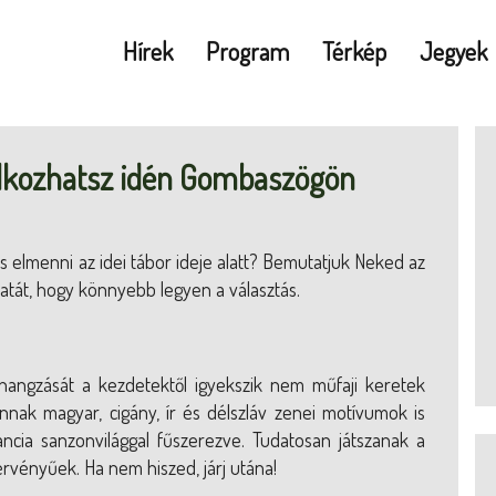
Hírek
Program
Térkép
Jegyek
lálkozhatsz idén Gombaszögön
elmenni az idei tábor ideje alatt? Bemutatjuk Neked az
atát, hogy könnyebb legyen a választás.
angzását a kezdetektől igyekszik nem műfaji keretek
nnak magyar, cigány, ír és délszláv zenei motívumok is
ncia sanzonvilággal fűszerezve. Tudatosan játszanak a
érvényűek. Ha nem hiszed, járj utána!