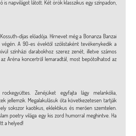
is napvilágot látott. Két örök klasszikus egy színpadon,
Kossuth-díjas előadója. Hírnevet még a Bonanza Banzai
k végén. A 90-es évektől szólistaként tevékenykedik a
vül színházi darabokhoz szerez zenét, illetve számos
 az Aréna koncertről lemaradtál, most bepótolhatod az
ockegyüttes. Zenéjüket egyfajta lágy melankólia,
tek jellemzik. Megalakulásuk óta következetesen tartják
y sokszor kaotikus, eklektikus és merően szemtelen.
slam poetry világa egy kis zord humorral meghintve. Ha
tt a helyed!