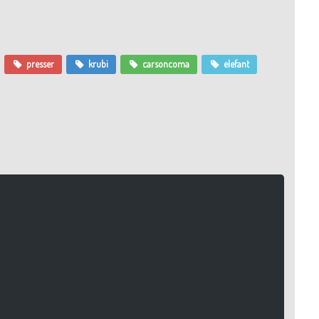
presser
krubi
carsoncoma
elefant