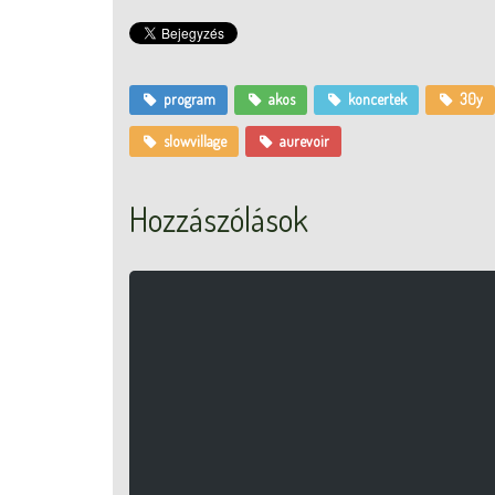
program
akos
koncertek
30y
slowvillage
aurevoir
Hozzászólások