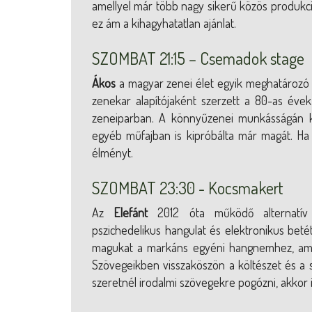
amellyel már több nagy sikerű közös produkció 
ez ám a kihagyhatatlan ajánlat.
SZOMBAT 21:15 – Csemadok stage
Ákos
a magyar zenei élet egyik meghatározó 
zenekar alapítójaként szerzett a 80-as éve
zeneiparban. A könnyűzenei munkásságán kí
egyéb műfajban is kipróbálta már magát. Ha
élményt.
SZOMBAT 23:30 - Kocsmakert
Az
Elefánt
2012 óta működő alternatív r
pszichedelikus hangulat és elektronikus beté
magukat a markáns egyéni hangnemhez, amel
Szövegeikben visszaköszön a költészet és a 
szeretnél irodalmi szövegekre pogózni, akkor i