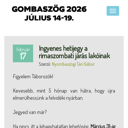
Ingyenes hetijegy a
február
17
rimaszombati járás lakóinak
Szerző:
Nyombaszögi Tári Gábor
Figyelem Táborozók!
Kevesebb, mint 5 hónap van hátra, hogy újra
elmerülhessünk a felvidéki nyárban.
Jegyed van már?
Ha nincs, itt a kihagyhatatlan lehetőség.
Március 31-ig