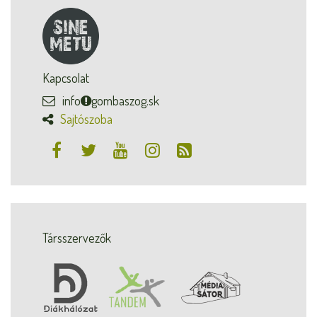
Kapcsolat
info
gombaszog.sk
Sajtószoba
Társszervezők