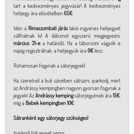
tart a kedvezményes jegyvásár! A kedvezményes
hetijegy ára elővételben
65€
.
Idén a
Rimaszombati járás
lakói ingyenes hetijegyet
válthatnak ki! A dátumot egyszerű megjegyezni,
március 31-e
a határidő. Ha a táborozni vágyók e
napig regisztrálnak, a hetijegyük ára
0€
lesz.
Rohamosan fogynak a sátorjegyek!
Ha szeretnél a buli szívében sátrazni, iparkodj, mert
az Andrássy kempingben nagyon gyorsan fogynak a
jegyek! Az
Andrássy kemping
sátorjegyének ára
15€
,
míg a
Bebek kempingben
10€
.
Sátranként egy sátorjegy szükséges!
Iparkodj hát jegyet venni,