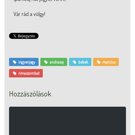
Vár rád a völgy!
ingyenjegy
andrassy
bebek
marcius
rimaszombat
Hozzászólások