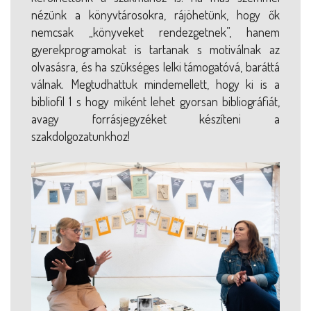
nézünk a könyvtárosokra, rájöhetünk, hogy ők
nemcsak „könyveket rendezgetnek”, hanem
gyerekprogramokat is tartanak s motiválnak az
olvasásra, és ha szükséges lelki támogatóvá, baráttá
válnak. Megtudhattuk mindemellett, hogy ki is a
bibliofil 1 s hogy miként lehet gyorsan bibliográfiát,
avagy forrásjegyzéket készíteni a
szakdolgozatunkhoz!