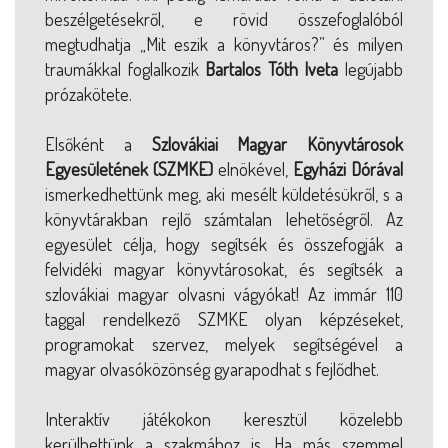
beszélgetésekről, e rövid összefoglalóból
megtudhatja „Mit eszik a könyvtáros?” és milyen
traumákkal foglalkozik
Bartalos Tóth Iveta
legújabb
prózakötete.
Elsőként a
Szlovákiai Magyar Könyvtárosok
Egyesületének (SZMKE)
elnökével,
Egyházi Dórával
ismerkedhettünk meg, aki mesélt küldetésükről, s a
könyvtárakban rejlő számtalan lehetőségről. Az
egyesület célja, hogy segítsék és összefogják a
felvidéki magyar könyvtárosokat, és segítsék a
szlovákiai magyar olvasni vágyókat! Az immár 110
taggal rendelkező SZMKE olyan képzéseket,
programokat szervez, melyek segítségével a
magyar olvasóközönség gyarapodhat s fejlődhet.
Interaktív játékokon keresztül közelebb
kerülhettünk a szakmához is. Ha más szemmel