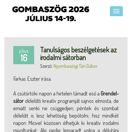
Tanulságos beszélgetések az
július
16
irodalmi sátorban
Szerző:
Nyombaszögi Tári Gábor
Farkas Eszter írása.
A csütörtöki napon a hirtelen támadt eső a
Grendel-
sátor
délelőtti kreatív programját sajnos elmosta, de
emiatt senki ne csüggedjen, péntek és szombat
délelőtt is lesz lehetőség bepótolni, hisz mindkét
napon Micivel közösen élhetjük ki kreatív irodalmi
mivoltunkat. Aki pedig lemaradt volna a délutáni