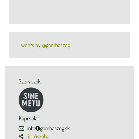
Tweets by @gombaszog
Szervezők
Kapcsolat
info
gombaszog.sk
Sajtószoba