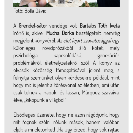
Fotó: Bolla Dávid
A
Grendel-sátor
vendége volt
Bartalos Tóth Iveta
írónő is, akivel
Mucha Dorka
beszélgetett nemrég
megjelent könyvéről.
Az élet lejárt szavatosággal
egy
különleges, rövidprózákból álló kötet, mely
pszichológiai kapcsolódású, generációs
problémákról, élethelyzetekről szól. A könyv az
olvasók közösségi támogatásával jelent meg, s
felnyitja szemünket olyan kérdésekre például, mint
hogy mit is jelent a törésvonal az életben, ami után
csak telnek a napok, és lassan, Márquez szavaival
élve, „kikopunk a világból”.
Elsődleges üzenete, hogy ne azon rágódjunk, hogy
mit fognak szólni rólunk mások, hanem valóban
éljük a mi életünket! „Ha úgy érzed, hogy sok rajtad