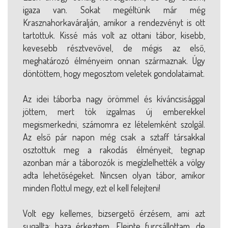
igaza van. Sokat megéltünk már még
Krasznahorkaváralján, amikor a rendezvényt is ott
tartottuk. Kissé más volt az ottani tábor, kisebb,
kevesebb résztvevővel, de mégis az első,
meghatározó élményeim onnan származnak. Úgy
döntöttem, hogy megosztom veletek gondolataimat.
Az idei táborba nagy örömmel és kíváncsisággal
jöttem, mert tök izgalmas új emberekkel
megismerkedni, számomra ez lételemként szolgál.
Az első pár napon még csak a sztaff társakkal
osztottuk meg a rakodás élményeit, tegnap
azonban már a táborozók is megízlelhették a völgy
adta lehetőségeket. Nincsen olyan tábor, amikor
minden flottul megy, ezt el kell felejteni!
Volt egy kellemes, bizsergető érzésem, ami azt
sugallta: haza érkeztem. Eleinte furcsállottam, de