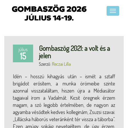
Gombaszög 2021: a volt és a
július
15
jelen
Szerző:
Reczai Lilla
Idén – hosszú kihagyás után – ismét a sztaff
brigádot erősítem, a munka örömeibe szinte
azonnal visszataláltam, hiszen újra a Médiasátor
tagjaival írom a Vadalmát. Kicsit öregnek érzem
magam, a szó legjobb értelmében, de nagyon az
agyamba vésődtek kedves kolleginám, Zsuzsi szavai:
,,Lillácska háborús veteránként tér vissza a táborba”.
Ezen amúgy sokáig nevetgéltem, de úgy érzem,