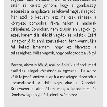
aztán rá kellett jönnöm, hogy a gombaszögi
életérzés a hangulatával és lelkével magával ragadó.
Már attól jó kedvem lesz, ha csak ránézek a
környező dombokra, fákra, hallom a madarak
csiripelését. Gondolom, nem csupán én vagyok így
ezzel, hanem ti is, akik itt vagytok és buliztok. Ezért
is nagyon jó itt lenni, szervezkedni, tenni-venni. Újra
fel kellett ismernem, hogy ez hiányzott a
teljességhez. Hálás vagyok, hogy befogadott a völgy!
Persze, akkor is tök jó, amikor építjük a tábort, mert
családias jelleget kölcsönöz az egésznek. De akkor
válik teljessé, amikor ellepik a mosolygós táborzók a
kocsmateraszt, a chillt, vagy akár a G-pontot.
Krasznahorka alatt éltem meg a kezdeteket és
Gombaszög a folytatást jelenti számomra.