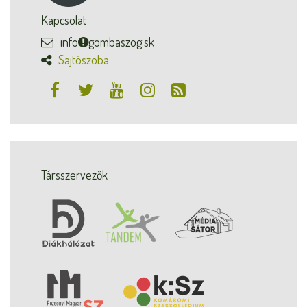
Kapcsolat
info
gombaszog.sk
Sajtószoba
Társszervezők