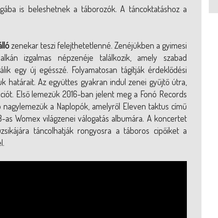
ágába is beleshetnek a táborozók. A táncoktatáshoz a
lló
zenekar teszi felejthetetlenné. Zenéjükben a gyimesi
alkán izgalmas népzenéje találkozik, amely szabad
álik egy új egésszé. Folyamatosan tágítják érdeklődési
 határait. Az együttes gyakran indul zenei gyűjtő útra,
ációt. Első lemezük 2016-ban jelent meg a Fonó Records
bb nagylemezük a Naplopók, amelyről Eleven taktus című
8-as Womex világzenei válogatás albumára. A koncertet
sikájára táncolhatják rongyosra a táboros cipőiket a
l.