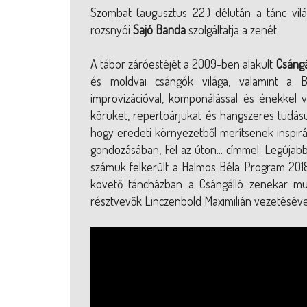
Szombat (augusztus 22.) délután a tánc vil
rozsnyói
Sajó Banda
szolgáltatja a zenét.
A tábor záróestéjét a 2009-ben alakult
Csángá
és moldvai csángók világa, valamint a B
improvizációval, komponálással és énekkel v
körüket, repertoárjukat és hangszeres tudásuk
hogy eredeti környezetből merítsenek inspir
gondozásában, Fel az úton... címmel. Legúja
számuk felkerült a Halmos Béla Program 201
követő táncházban a Csángálló zenekar muz
résztvevők Linczenbold Maximilián vezetéséve