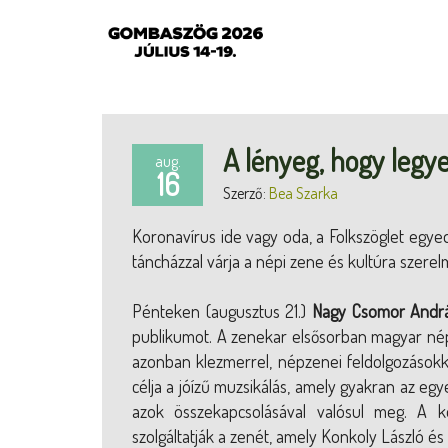
A lényeg, hogy legy
aug.
16
Szerző:
Bea Szarka
Koronavírus ide vagy oda, a Folkszöglet egyed
táncházzal várja a népi zene és kultúra szerel
Pénteken (augusztus 21.)
Nagy Csomor Andrá
publikumot. A zenekar elsősorban magyar nép
azonban klezmerrel, népzenei feldolgozásokkal,
célja a jóízű muzsikálás, amely gyakran az egy
azok összekapcsolásával valósul meg. A k
szolgáltatják a zenét, amely Konkoly László és