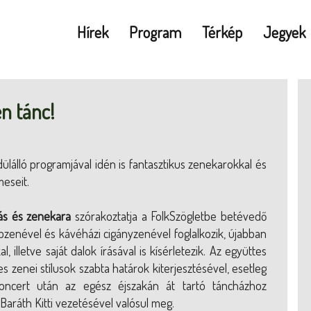
Hírek
Program
Térkép
Jegyek
en tánc!
ülálló programjával idén is fantasztikus zenekarokkal és
meseit.
s és zenekara
szórakoztatja a FolkSzögletbe betévedő
zenével és kávéházi cigányzenével foglalkozik, újabban
 illetve saját dalok írásával is kísérletezik. Az együttes
es zenei stílusok szabta határok kiterjesztésével, esetleg
oncert után az egész éjszakán át tartó táncházhoz
 Baráth Kitti vezetésével valósul meg.