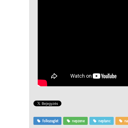
folkszoglet
nepzene
neptanc
na