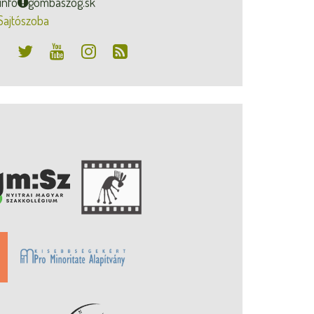
info
gombaszog.sk
Sajtószoba