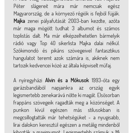
Péter slágereit mára már nemcsak egész
Magyarország, de a környező régiók is fejből fújják.
Majka
zenei pályafutását 2003-ban kezdte, azóta
már maga mögött tudhat 3 albumot és számos
toplistás dalt. Ma már elképzelhetetlen bármelyik
rádió vagy Top 40 sikerlista Majka dalai nélkül.
Szókimondó és pikáns szövegeivel fantasztikus
hangulatot teremt azok számára is, akiknek nem
tartozik kedvencei közé az általa képviselt műfaj.
A nyíregyházi
Alvin és a Mókusok
1993-óta egy
garázsbandából napjainkra az ország egyik
legismertebb zenekarává nőtte ki magát. Elsősorban
frappáns szövegeik ragadták meg a közönséget. A
punkon kívül egészen más stílusokban is
megcsillogtatták már tehetségüket - a nyugisabb,
lírai dalokon keresztül egészen a metálig mindenből
kihozták a maximumot. Legismertebb számuk a Mi