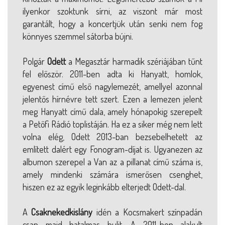
ilyenkor szoktunk sírni, az viszont már most
garantált, hogy a koncertjük után senki nem fog
könnyes szemmel sátorba bújni.
Polgár
Odett
a Megasztár harmadik szériájában tűnt
fel először. 2011-ben adta ki Hanyatt, homlok,
egyenest című első nagylemezét, amellyel azonnal
jelentős hírnévre tett szert. Ezen a lemezen jelent
meg Hanyatt című dala, amely hónapokig szerepelt
a Petőfi Rádió toplistáján. Ha ez a siker még nem lett
volna elég, Odett 2013-ban bezsebelhetett az
említett dalért egy Fonogram-díjat is. Ugyanezen az
albumon szerepel a Van az a pillanat című száma is,
amely mindenki számára ismerősen csenghet,
hiszen ez az egyik leginkább elterjedt Odett-dal.
A
Csaknekedkislány
idén a Kocsmakert színpadán
csap majd hatalmas bulit. A 2011-ben alakult