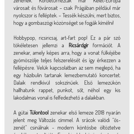
zenének. Körbeturnézták már Kelet-Európa
városait és fővárosait – csak Prágában például már
nyolcszor is felléptek. – Tessék készülni, mert biztos,
hogy a gombaszögi közönséget se fogják kímélni!
Hobbypop, ricsiricsaj, art-fart pop! Ez a pár szó
tökéletesen jellemzi a
Ricsárdgír
formációt. A
zenekar, amely képes arra, hogy a vonat fülkéjébe
gyömöszölje teljes felszerelését és így érkezzen a
fellépésre. Velük kapcsolatban az sem meglepő, ha
egy házibulin tartanak lemezbemutató koncertet.
Dalaik rendkívül sokszínűek. Első lemezükön
hallhatunk rappet, punkot, sőt, néhol egy kis
lakodalmas vonal is felfedezhető a dalaikban.
A gútai
Túlontool
zenekar első lemeze 2018 nyarán
jelent meg Változás címmel. A srácok valódi “ős-
zenét” csinálnak - modern köntösbe öltöztetve