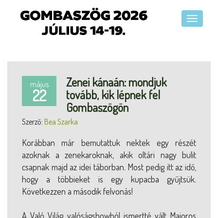
Zenei kánaán: mondjuk
május
22
tovább, kik lépnek fel
Gombaszögön
Szerző:
Bea Szarka
Korábban már bemutattuk nektek egy részét
azoknak a zenekaroknak, akik oltári nagy bulit
csapnak majd az idei táborban. Most pedig itt az idő,
hogy a többieket is egy kupacba gyűjtsük.
Következzen a második felvonás!
A Való Világ valóságshowból ismertté vált Majoros