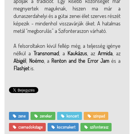
ápolják a tradíciót. Egy kisebb közönséget már
megnyertek maguknak, hiszen ma már a
dunaszerdahelyi és a gútai zenei élet szerves részét
képezik - mindenhol visszavárják őket. A hatalmas
metál “megborulás” a Szifonteraszon várható.
A felsoroltakon kívül fellép még, a teljesség igénye
nélkül a
Transnomad
, a
Kaukázus
, az
Armida
, az
Abigél
,
Noémo
, a
Renton and the Error Jam
és a
Flashjet
is.
zene
zenekar
koncert
szinpad
csemadokstage
kocsmakert
szifonterasz