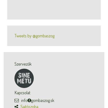
Tweets by @gombaszog
Szervezők
Kapcsolat
info
gombaszog.sk
Sajtószoba