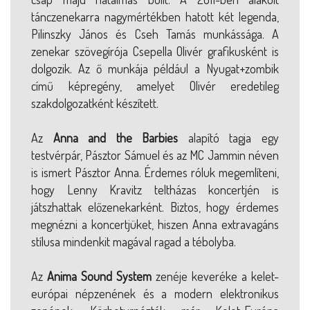
tánczenekarra nagymértékben hatott két legenda,
Pilinszky János és Cseh Tamás munkássága. A
zenekar szövegírója Csepella Olivér grafikusként is
dolgozik. Az ő munkája például a Nyugat+zombik
című képregény, amelyet Olivér eredetileg
szakdolgozatként készített.
Az
Anna and the Barbies
alapító tagja egy
testvérpár, Pásztor Sámuel és az MC Jammin néven
is ismert Pásztor Anna. Érdemes róluk megemlíteni,
hogy Lenny Kravitz teltházas koncertjén is
játszhattak előzenekarként. Biztos, hogy érdemes
megnézni a koncertjüket, hiszen Anna extravagáns
stílusa mindenkit magával ragad a tébolyba.
Az
Anima Sound System
zenéje keveréke a kelet-
európai népzenének és a modern elektronikus