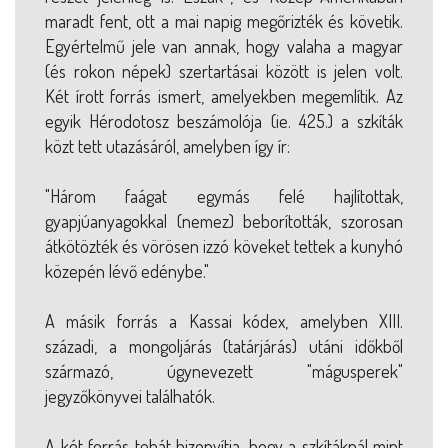
maradt fent, ott a mai napig megőrizték és követik.
Egyértelmű jele van annak, hogy valaha a magyar
(és rokon népek) szertartásai között is jelen volt.
Két írott forrás ismert, amelyekben megemlítik. Az
egyik Hérodotosz beszámolója (ie. 425.) a szkíták
közt tett utazásáról, amelyben így ír:
"Három faágat egymás felé hajlítottak,
gyapjúanyagokkal (nemez) beborították, szorosan
átkötözték és vörösen izzó köveket tettek a kunyhó
közepén lévő edénybe."
A másik forrás a Kassai kódex, amelyben XIII.
századi, a mongoljárás (tatárjárás) utáni időkből
származó, úgynevezett "mágusperek"
jegyzőkönyvei találhatók.
A két forrás tehát bizonyítja, hogy a szkítáknál mint