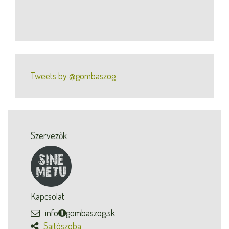
Tweets by @gombaszog
Szervezők
Kapcsolat
info
gombaszog.sk
Sajtószoba