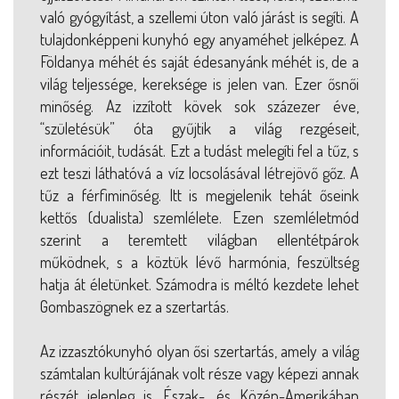
való gyógyítást, a szellemi úton való járást is segíti. A
tulajdonképpeni kunyhó egy anyaméhet jelképez. A
Földanya méhét és saját édesanyánk méhét is, de a
világ teljessége, kereksége is jelen van. Ezer ősnői
minőség. Az izzított kövek sok százezer éve,
“születésük” óta gyűjtik a világ rezgéseit,
információit, tudását. Ezt a tudást melegíti fel a tűz, s
ezt teszi láthatóvá a víz locsolásával létrejövő gőz. A
tűz a férfiminőség. Itt is megjelenik tehát őseink
kettős (dualista) szemlélete. Ezen szemléletmód
szerint a teremtett világban ellentétpárok
működnek, s a köztük lévő harmónia, feszültség
hatja át életünket. Számodra is méltó kezdete lehet
Gombaszögnek ez a szertartás.
Az izzasztókunyhó olyan ősi szertartás, amely a világ
számtalan kultúrájának volt része vagy képezi annak
részét jelenleg is. Észak-, és Közép-Amerikában