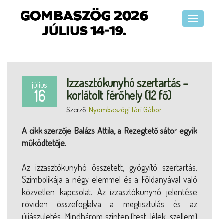
Izzasztókunyhó szertartás –
július
16
korlátolt férőhely (12 fő)
Szerző:
Nyombaszögi Tári Gábor
A cikk szerzője Balázs Attila, a Rezegtető sátor egyik
működtetője.
Az izzasztókunyhó összetett, gyógyító szertartás.
Szimbolikája a négy elemmel és a Földanyával való
közvetlen kapcsolat. Az izzasztókunyhó jelentése
röviden összefoglalva a megtisztulás és az
újjászületés. Mindhárom szinten (test, lélek, szellem)