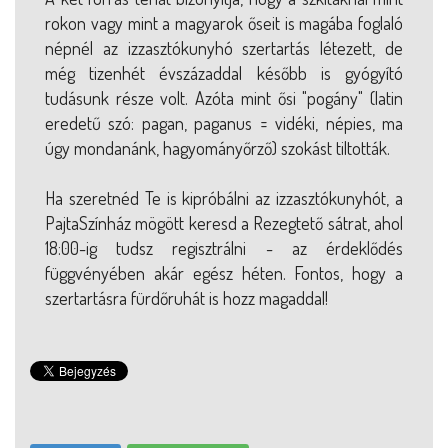
rokon vagy mint a magyarok őseit is magába foglaló
népnél az izzasztókunyhó szertartás létezett, de
még tizenhét évszázaddal később is gyógyító
tudásunk része volt. Azóta mint ősi "pogány" (latin
eredetű szó: pagan, paganus = vidéki, népies, ma
úgy mondanánk, hagyományőrző) szokást tiltották.
Ha szeretnéd Te is kipróbálni az izzasztókunyhót, a
PajtaSzínház mögött keresd a Rezegtető sátrat, ahol
18:00-ig tudsz regisztrálni - az érdeklődés
függvényében akár egész héten. Fontos, hogy a
szertartásra fürdőruhát is hozz magaddal!