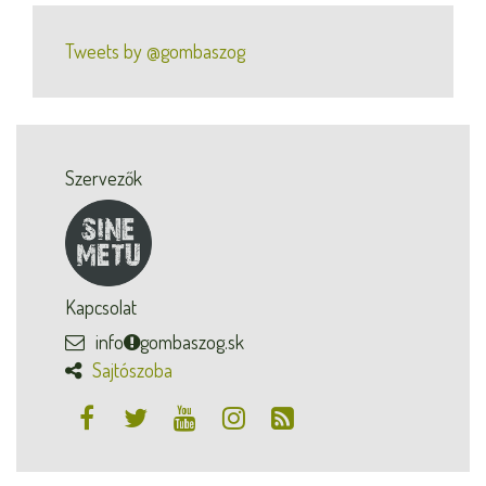
Tweets by @gombaszog
Szervezők
Kapcsolat
info
gombaszog.sk
Sajtószoba