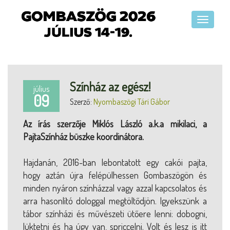
Színház az egész!
július
09
Szerző:
Nyombaszögi Tári Gábor
Az írás szerzője Miklós László a.k.a mikilaci, a
PajtaSzínház büszke koordinátora.
Hajdanán, 2016-ban lebontatott egy cakói pajta,
hogy aztán újra felépülhessen Gombaszögön és
minden nyáron színházzal vagy azzal kapcsolatos és
arra hasonlító dologgal megtöltődjön. Igyekszünk a
tábor színházi és művészeti ütőere lenni: dobogni,
lüktetni és ha úgy van, spriccelni. Volt és lesz is itt