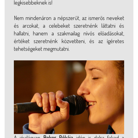
legkisebbeknek is!
Nem mindenáron a népszerűt, az ismerős neveket
és arcokat, a celebeket szeretnénk láttatni és
hallatni, hanem a szakmailag nívós előadásokat,
értéket szeretnénk közvetíteni, és az ígéretes
tehetségeket megmutatni.
A jóvilágvan
Bokor Rékája
idén is dalra fakad a