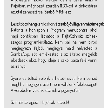
Pajtában, méghozzá szerdán 11:30-tól. A cinkostársa
ezúttal zenésztársa,
Szabó Máté
lesz.
Leszitt
kicsihang
kardoshorvát
szabójóvilágvanmátémegabo
Kattints a honlapon a Program menüpontra, ahol
napi bontásban láthatod a PajtaSzínház színes-
szagos programkínálatát. Nem baj, ha nem bírod
megjegyezni fejből, megjegyzi majd helyetted a
GombaApp, sőt, emlékeztet is az általad megjelölt
előadások előtt, hogy ideje a cakói pajta felé venni
az irányt.
Gyere és töltsd velünk a hetet-havat! Nem bánod
meg! Ha meg igen, azért nem vállalunk felelősséget!
A verebek is velünk lesznek a jegenyefán!
Színház az egész! Ha jöttök, lesztek!