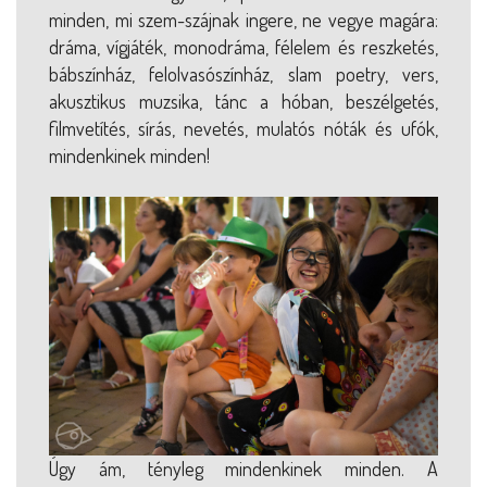
minden, mi szem-szájnak ingere, ne vegye magára:
dráma, vígjáték, monodráma, félelem és reszketés,
bábszínház, felolvasószínház, slam poetry, vers,
akusztikus muzsika, tánc a hóban, beszélgetés,
filmvetítés, sírás, nevetés, mulatós nóták és ufók,
mindenkinek minden!
Úgy ám, tényleg mindenkinek minden. A