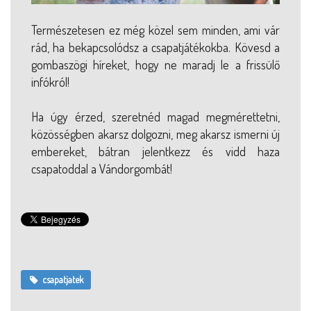
Természetesen ez még közel sem minden, ami vár
rád, ha bekapcsolódsz a csapatjátékokba. Kövesd a
gombaszögi híreket, hogy ne maradj le a frissülő
infókról!
Ha úgy érzed, szeretnéd magad megmérettetni,
közösségben akarsz dolgozni, meg akarsz ismerni új
embereket, bátran jelentkezz és vidd haza
csapatoddal a Vándorgombát!
csapatjatek