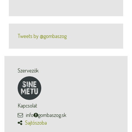
Tweets by @gombaszog
Szervezők
Kapcsolat
info
gombaszog.sk
Sajtószoba