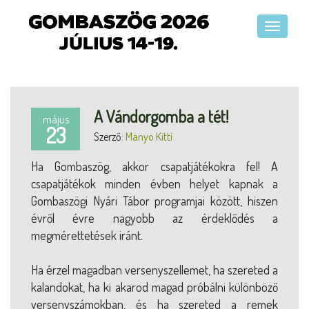
A Vándorgomba a tét!
május
23
Szerző:
Manyo Kitti
Ha Gombaszög, akkor csapatjátékokra fel! A
csapatjátékok minden évben helyet kapnak a
Gombaszögi Nyári Tábor programjai között, hiszen
évről évre nagyobb az érdeklődés a
megmérettetések iránt.
Ha érzel magadban versenyszellemet, ha szereted a
kalandokat, ha ki akarod magad próbálni különböző
versenyszámokban, és ha szereted a remek