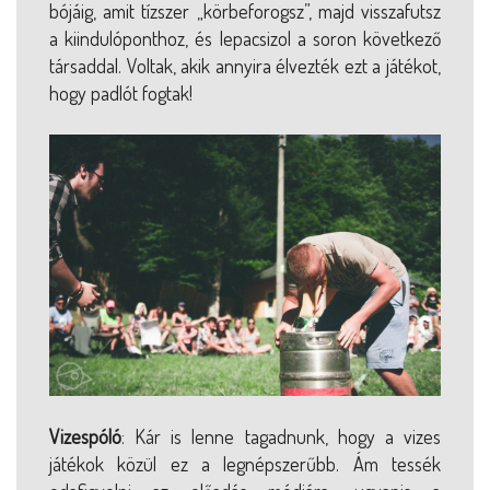
bójáig, amit tízszer „körbeforogsz”, majd visszafutsz
a kiindulóponthoz, és lepacsizol a soron következő
társaddal. Voltak, akik annyira élvezték ezt a játékot,
hogy padlót fogtak!
Vizespóló
: Kár is lenne tagadnunk, hogy a vizes
játékok közül ez a legnépszerűbb. Ám tessék