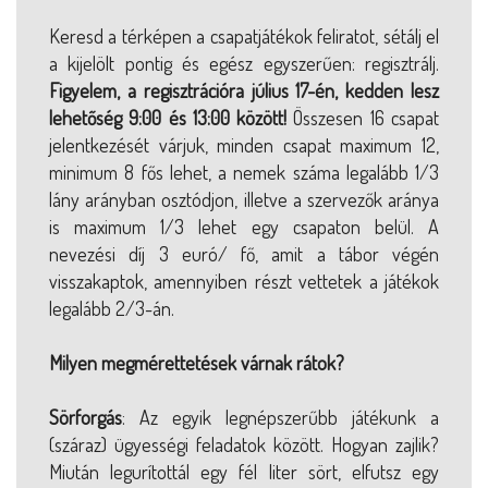
Keresd a térképen a csapatjátékok feliratot, sétálj el
a kijelölt pontig és egész egyszerűen: regisztrálj.
Figyelem, a regisztrációra július 17-én, kedden lesz
lehetőség 9:00 és 13:00 között!
Összesen 16 csapat
jelentkezését várjuk, minden csapat maximum 12,
minimum 8 fős lehet, a nemek száma legalább 1/3
lány arányban osztódjon, illetve a szervezők aránya
is maximum 1/3 lehet egy csapaton belül. A
nevezési díj 3 euró/ fő, amit a tábor végén
visszakaptok, amennyiben részt vettetek a játékok
legalább 2/3-án.
Milyen megmérettetések várnak rátok?
Sörforgás
: Az egyik legnépszerűbb játékunk a
(száraz) ügyességi feladatok között. Hogyan zajlik?
Miután legurítottál egy fél liter sört, elfutsz egy