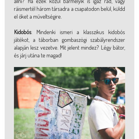
állni? Ha ezek közül bármelyik is igaz rád, vagy
ráismertél három társadra a csapatodon belül, küldd
el őket a műveltségire.
Kidobós
: Mindenki ismeri a klasszikus kidobós
játékot, a táborban gombaszögi szabályrendszer
alapján lesz vezetve. Mit jelent mindez? Légy bátor,
és járj utána te magad!