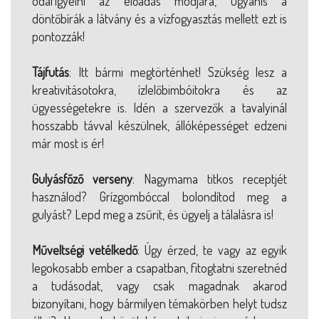
odafigyelni az előadás módjára, ugyanis a
döntőbírák a látvány és a vízfogyasztás mellett ezt is
pontozzák!
Tájfutás
: Itt bármi megtörténhet! Szükség lesz a
kreativitásotokra, ízlelőbimbóitokra és az
ügyességetekre is. Idén a szervezők a tavalyinál
hosszabb távval készülnek, állóképességet edzeni
már most is ér!
Gulyásfőző verseny
: Nagymama titkos receptjét
használod? Grízgombóccal bolondítod meg a
gulyást? Lepd meg a zsűrit, és ügyelj a tálalásra is!
Műveltségi vetélkedő
: Úgy érzed, te vagy az egyik
legokosabb ember a csapatban, fitogtatni szeretnéd
a tudásodat, vagy csak magadnak akarod
bizonyítani, hogy bármilyen témakörben helyt tudsz