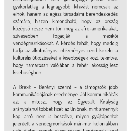
gyakorlatilag a legnagyobb kihívást nemcsak az
elnök, hanem az egész társadalmi berendezkedés
számára, hiszen kimondható, hogy az ország
középső része nem tűri meg az afro-amerikaiakat,
szívesebben fogadják a mexikói
vendégmunkásokat. A kérdés tehát, hogy meddig
tudja az alkotmányos intézményes rend kezelni a
kulturális ütközéseket a kisebbségek közt, tekintve,
hogy hamarosan valójában a fehér lakosság lesz
kisebbségben.
A Brexit – Berényi szerint – a támogatók jobb
kommunikációjának eredménye. Jól kommunikálták
azt a mítoszt, hogy az Egyesült Királyság
aránytalanul többet fizet az Uniónak, mint amennyit
kap, arról nem is beszélve, milyen gyújtópontot
jelentett a vendégmunkások már-már kolóniákban
való élete: vannak olyan részei Londonnak, ahol