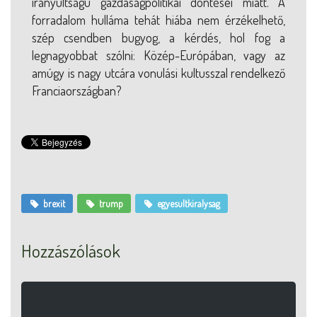
irányultságú gazdaságpolitikai döntései miatt. A
forradalom hulláma tehát hiába nem érzékelhető,
szép csendben bugyog, a kérdés, hol fog a
legnagyobbat szólni: Közép-Európában, vagy az
amúgy is nagy utcára vonulási kultusszal rendelkező
Franciaországban?
brexit
trump
egyesultkiralysag
Hozzászólások