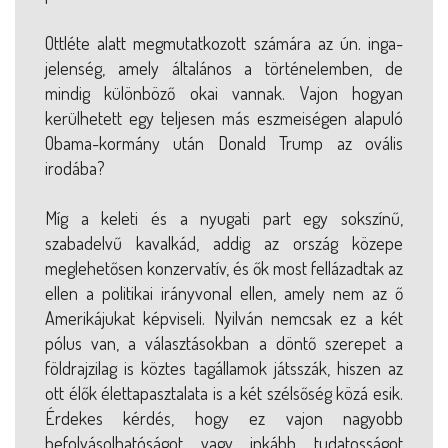
Ottléte alatt megmutatkozott számára az ún. inga-
jelenség, amely általános a történelemben, de
mindig különböző okai vannak. Vajon hogyan
kerülhetett egy teljesen más eszmeiségen alapuló
Obama-kormány után Donald Trump az ovális
irodába?
Míg a keleti és a nyugati part egy sokszínű,
szabadelvű kavalkád, addig az ország közepe
meglehetősen konzervatív, és ők most fellázadtak az
ellen a politikai irányvonal ellen, amely nem az ő
Amerikájukat képviseli. Nyilván nemcsak ez a két
pólus van, a választásokban a döntő szerepet a
földrajzilag is köztes tagállamok játsszák, hiszen az
ott élők élettapasztalata is a két szélsőség közá esik.
Érdekes kérdés, hogy ez vajon nagyobb
befolyásolhatóságot vagy inkább tudatosságot