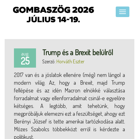
Trump és a Brexit belülről
aug.
25
Szerző:
Horváth Eszter
2017 van és a jóslatok ellenére (még) nem lángol a
modern világ. Az, hogy a Brexit, majd Trump
fellépése és az idén Macron elnökké választása
forradalmat vagy ellenforradalmat csinál-e egyelőre
kétséges. A legtöbb, amit tehetünk, hogy
megpróbáljuk elemezni ezt a feszültséget, ahogy ezt
Berényi József is tette amerikai tartózkodása alatt.
Mózes Szabolcs többekközt erről is kérdezte a
politikust.