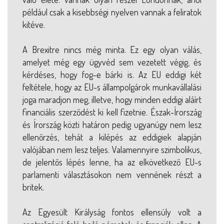
például csak a kisebbségi nyelven vannak a feliratok
kitéve.
A Brexitre nincs még minta. Ez egy olyan válás,
amelyet még egy ügyvéd sem vezetett végig, és
kérdéses, hogy fog-e bárki is. Az EU eddigi két
feltétele, hogy az EU-s állampolgárok munkavállalási
joga maradjon meg, illetve, hogy minden eddigi aláírt
financiális szerződést ki kell fizetnie. Észak-Írország
és Írország közti határon pedig ugyanúgy nem lesz
ellenőrzés, tehát a kilépés az eddigiek alapján
valójában nem lesz teljes. Valamennyire szimbolikus,
de jelentős lépés lenne, ha az elkövetkező EU-s
parlamenti választásokon nem vennének részt a
britek.
Az Egyesült Királyság fontos ellensúly volt a