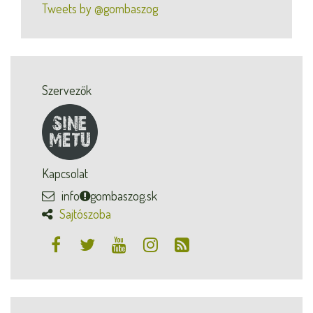
Tweets by @gombaszog
Szervezők
Kapcsolat
info
gombaszog.sk
Sajtószoba