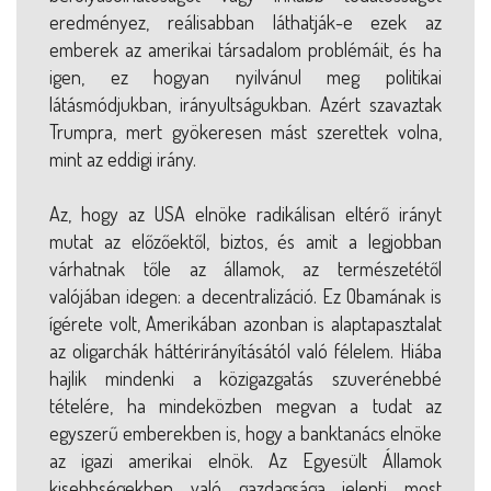
eredményez, reálisabban láthatják-e ezek az
emberek az amerikai társadalom problémáit, és ha
igen, ez hogyan nyilvánul meg politikai
látásmódjukban, irányultságukban. Azért szavaztak
Trumpra, mert gyökeresen mást szerettek volna,
mint az eddigi irány.
Az, hogy az USA elnöke radikálisan eltérő irányt
mutat az előzőektől, biztos, és amit a legjobban
várhatnak tőle az államok, az természetétől
valójában idegen: a decentralizáció. Ez Obamának is
ígérete volt, Amerikában azonban is alaptapasztalat
az oligarchák háttérirányításától való félelem. Hiába
hajlik mindenki a közigazgatás szuverénebbé
tételére, ha mindeközben megvan a tudat az
egyszerű emberekben is, hogy a banktanács elnöke
az igazi amerikai elnök. Az Egyesült Államok
kisebbségekben való gazdagsága jelenti most