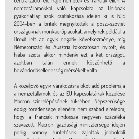
centralizáció felé hajló németek és franciák ellen. A
nemzetállamokkal való kapcsolata az Uniónak
gyakorlatilag azok csatlakozása idején ki is fújt:
2004-ben a britek megnyitották a poszt-szovjet
országoknak munkaerőpiacukat, amelynek például a
Brexit lett az egyik negatív következménye, míg
Németország és Ausztria fokozatosan nyitott, és
hiába szidta akkor mindenki ezt a két országot,
azokban talán ennek köszönhető a
bevándorlásellenesség mérsékelt volta.
A közeljövő egyik várakozásra okot adó problémája
a nemzetállamok és az EU kapcsolatának kezelése
Macron színrelépésének tükrében. Népszerűsége
eddigi töretlensége ellenére nem szabad elfeledni,
hogy a franciák mindössze negyven százaléka
szavazott. Macron gazdasági minisztersége idején
pedig komoly tüntetések zajlottak jobboldali