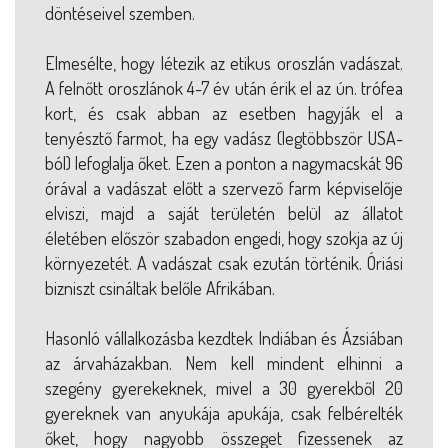
döntéseivel szemben.
Elmesélte, hogy létezik az etikus oroszlán vadászat.
A felnőtt oroszlánok 4-7 év után érik el az ún. trófea
kort, és csak abban az esetben hagyják el a
tenyésztő farmot, ha egy vadász (legtöbbször USA-
ból) lefoglalja őket. Ezen a ponton a nagymacskát 96
órával a vadászat előtt a szervező farm képviselője
elviszi, majd a saját területén belül az állatot
életében először szabadon engedi, hogy szokja az új
környezetét. A vadászat csak ezután történik. Óriási
bizniszt csináltak belőle Afrikában.
Hasonló vállalkozásba kezdtek Indiában és Ázsiában
az árvaházakban. Nem kell mindent elhinni a
szegény gyerekeknek, mivel a 30 gyerekből 20
gyereknek van anyukája apukája, csak felbérelték
őket, hogy nagyobb összeget fizessenek az