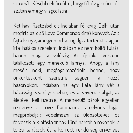
szakmát. Később eldöntötte, hogy fél évig spórol és
azután elmegy világot látni.
Két havi fizetésből élt Indiában fél évig. Delhi után
megírta az első Love Commando című könyvét. Az a
fajta könyv, ami gyomorba rúg. Igaz történet alapján
írta, halálos szerelem. Indiában ez nem költői túlzás,
hanem maga a valóság. Az éjszakai vonaton
találkozott egy menekülő lánnyal. Ahogy a lány
mesélt neki, megfogalmazódott benne, hogy
önkéntesként szeretne segíteni a hozzá
hasonlókon. Indiában ha egy fiatal lány vét a
házassági szabályok ellen, és a szívére hallgat, az
életével kell fizetnie. A menekülő párok egyetlen
reménye a Love Commando, amelynek tagjai
megpróbálják védelmezni az üldözötteket, és
felveszik a kilátástalannak tűnő harcot a rokonok, a
törzsi tanácsok és a korrupt rendőrség önkényes