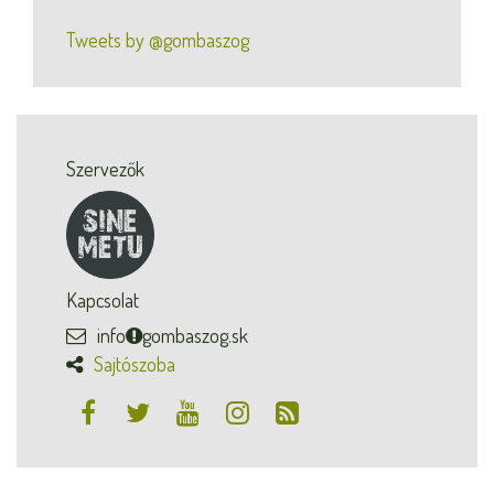
Tweets by @gombaszog
Szervezők
Kapcsolat
info
gombaszog.sk
Sajtószoba