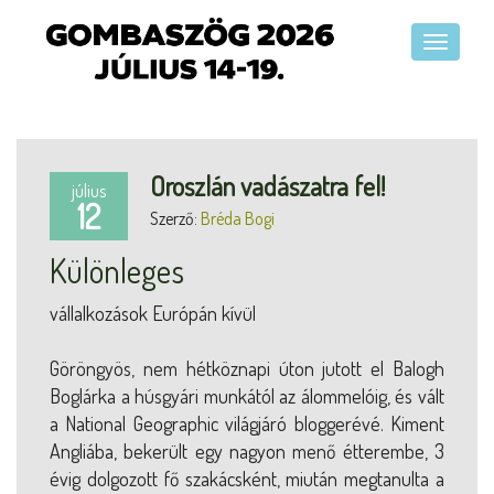
Oroszlán vadászatra fel!
július
12
Szerző:
Bréda Bogi
Különleges
vállalkozások Európán kívül
Göröngyös, nem hétköznapi úton jutott el Balogh
Boglárka a húsgyári munkától az álommelóig, és vált
a National Geographic világjáró bloggerévé. Kiment
Angliába, bekerült egy nagyon menő étterembe, 3
évig dolgozott fő szakácsként, miután megtanulta a