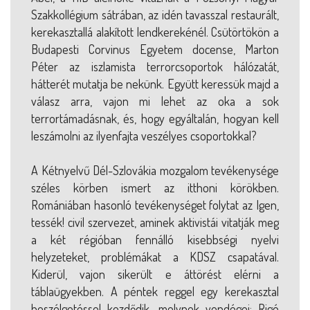
Szakkollégium sátrában, az idén tavasszal restaurált,
kerekasztallá alakított lendkerekénél. Csütörtökön a
Budapesti Corvinus Egyetem docense, Marton
Péter az iszlamista terrorcsoportok hálózatát,
hátterét mutatja be nekünk. Együtt keressük majd a
válasz arra, vajon mi lehet az oka a sok
terrortámadásnak, és, hogy egyáltalán, hogyan kell
leszámolni az ilyenfajta veszélyes csoportokkal?
A Kétnyelvű Dél-Szlovákia mozgalom tevékenysége
széles körben ismert az itthoni körökben.
Romániában hasonló tevékenységet folytat az Igen,
tessék! civil szervezet, aminek aktivistái vitatják meg
a két régióban fennálló kisebbségi nyelvi
helyzeteket, problémákat a KDSZ csapatával.
Kiderül, vajon sikerült e áttörést elérni a
táblaügyekben. A péntek reggel egy kerekasztal
beszélgetéssel kezdődik, melynek vendégei: Rigó