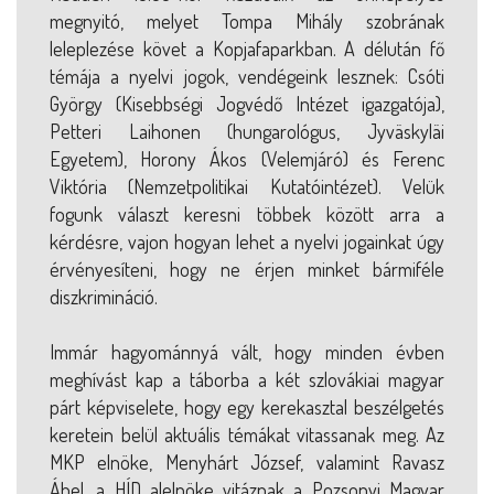
megnyitó, melyet Tompa Mihály szobrának
leleplezése követ a Kopjafaparkban. A délután fő
témája a nyelvi jogok, vendégeink lesznek: Csóti
György (Kisebbségi Jogvédő Intézet igazgatója),
Petteri Laihonen (hungarológus, Jyväskyläi
Egyetem), Horony Ákos (Velemjáró) és Ferenc
Viktória (Nemzetpolitikai Kutatóintézet). Velük
fogunk választ keresni többek között arra a
kérdésre, vajon hogyan lehet a nyelvi jogainkat úgy
érvényesíteni, hogy ne érjen minket bármiféle
diszkrimináció.
Immár hagyománnyá vált, hogy minden évben
meghívást kap a táborba a két szlovákiai magyar
párt képviselete, hogy egy kerekasztal beszélgetés
keretein belül aktuális témákat vitassanak meg. Az
MKP elnöke, Menyhárt József, valamint Ravasz
Ábel, a HÍD alelnöke vitáznak a Pozsonyi Magyar