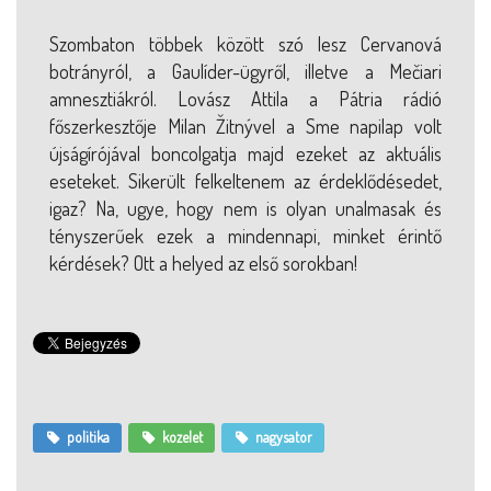
Szombaton többek között szó lesz Cervanová
botrányról, a Gaulíder-ügyről, illetve a Mečiari
amnesztiákról. Lovász Attila a Pátria rádió
főszerkesztője Milan Žitnývel a Sme napilap volt
újságírójával boncolgatja majd ezeket az aktuális
eseteket. Sikerült felkeltenem az érdeklődésedet,
igaz? Na, ugye, hogy nem is olyan unalmasak és
tényszerűek ezek a mindennapi, minket érintő
kérdések? Ott a helyed az első sorokban!
politika
kozelet
nagysator