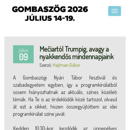
Mečiartól Trumpig, avagy a
július
09
nyakkendős mindennapjaink
Szerző:
Hajtman Gábor
A Gombaszögi Nyári Tábor fesztivál és
szabadegyetem egyben, így a programkínálatból
sosem hiányozhatnak az aktuális, színes közéleti
témák. Ha Te is az érdeklődők közé tartozol, olvasd
át ezt a cikket, hiszen összegyűjtöttem az idei
programkínálat színe javát.
Kedden 10:30-kor kezdődik az ünnepélyes