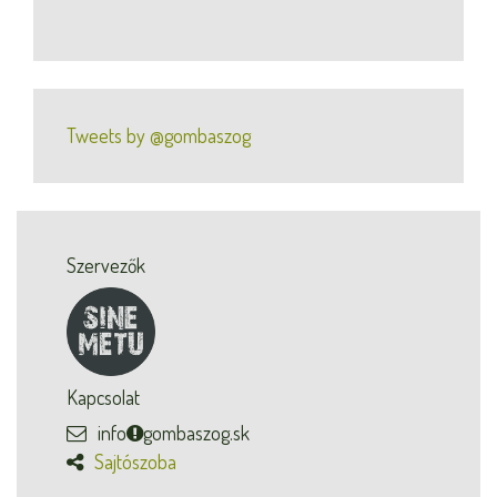
Tweets by @gombaszog
Szervezők
Kapcsolat
info
gombaszog.sk
Sajtószoba