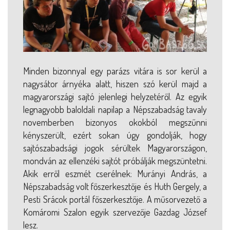
Minden bizonnyal egy parázs vitára is sor kerül a
nagysátor árnyéka alatt, hiszen szó kerül majd a
magyarországi sajtó jelenlegi helyzetéről. Az egyik
legnagyobb baloldali napilap a Népszabadság tavaly
novemberben bizonyos okokból megszűnni
kényszerült, ezért sokan úgy gondolják, hogy
sajtószabadsági jogok sérültek Magyarországon,
mondván az ellenzéki sajtót próbálják megszüntetni.
Akik erről eszmét cserélnek: Murányi András, a
Népszabadság volt főszerkesztője és Huth Gergely, a
Pesti Srácok portál főszerkesztője. A műsorvezető a
Komáromi Szalon egyik szervezője Gazdag József
lesz.