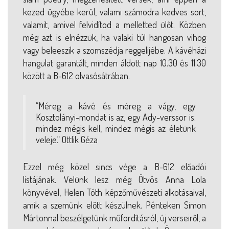
kezed ügyébe kerül, valami számodra kedves sort,
valamit, amivel felvidítod a melletted ülőt. Közben
még azt is elnézzük, ha valaki túl hangosan vihog
vagy beleeszik a szomszédja reggelijébe. A kávéházi
hangulat garantált, minden áldott nap 10.30 és 11.30
között a B-612 olvasósátrában.
“Méreg a kávé és méreg a vágy, egy
Kosztolányi-mondat is az, egy Ady-verssor is:
mindez mégis kell, mindez mégis az életünk
veleje.“ Ottlik Géza
Ezzel még közel sincs vége a B-612 előadói
listájának. Velünk lesz még Ötvös Anna Lola
könyvével, Helen Tóth képzőművészeti alkotásaival,
amik a szemünk előtt készülnek. Pénteken Simon
Mártonnal beszélgetünk műfordításról, új verseiről, a