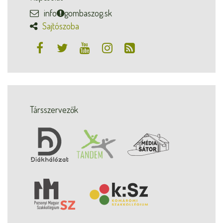
info
gombaszog.sk
Sajtószoba
Társszervezők