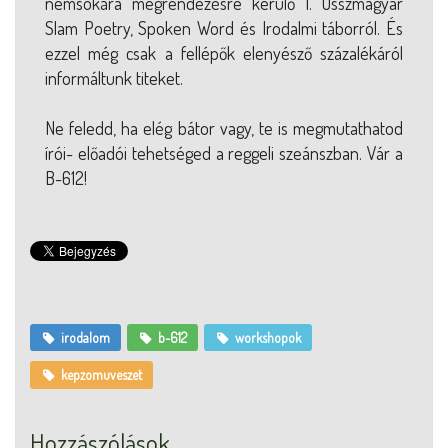
nemsokára megrendezésre kerülő I. Összmagyar
Slam Poetry, Spoken Word és Irodalmi táborról. És
ezzel még csak a fellépők elenyésző százalékáról
informáltunk titeket.
Ne feledd, ha elég bátor vagy, te is megmutathatod
írói- előadói tehetséged a reggeli szeánszban. Vár a
B-612!
irodalom
b-612
workshopok
kepzomuveszet
Hozzászólások