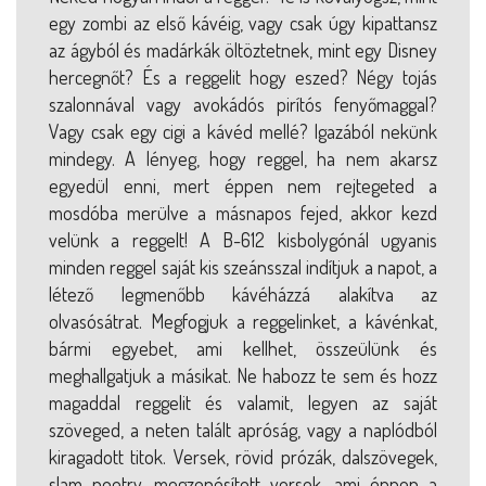
egy zombi az első kávéig, vagy csak úgy kipattansz
az ágyból és madárkák öltöztetnek, mint egy Disney
hercegnőt? És a reggelit hogy eszed? Négy tojás
szalonnával vagy avokádós pirítós fenyőmaggal?
Vagy csak egy cigi a kávéd mellé? Igazából nekünk
mindegy. A lényeg, hogy reggel, ha nem akarsz
egyedül enni, mert éppen nem rejtegeted a
mosdóba merülve a másnapos fejed, akkor kezd
velünk a reggelt! A B-612 kisbolygónál ugyanis
minden reggel saját kis szeánsszal indítjuk a napot, a
létező legmenőbb kávéházzá alakítva az
olvasósátrat. Megfogjuk a reggelinket, a kávénkat,
bármi egyebet, ami kellhet, összeülünk és
meghallgatjuk a másikat. Ne habozz te sem és hozz
magaddal reggelit és valamit, legyen az saját
szöveged, a neten talált apróság, vagy a naplódból
kiragadott titok. Versek, rövid prózák, dalszövegek,
slam poetry, megzenésített versek, ami éppen a