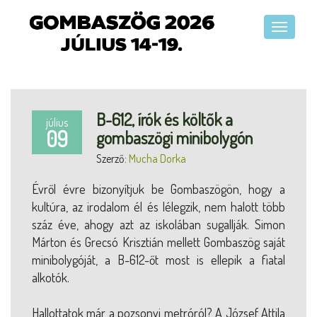
B-612, írók és költők a
július
09
gombaszögi minibolygón
Szerző:
Mucha Dorka
Évről évre bizonyítjuk be Gombaszögön, hogy a
kultúra, az irodalom él és lélegzik, nem halott több
száz éve, ahogy azt az iskolában sugallják. Simon
Márton és Grecsó Krisztián mellett Gombaszög saját
minibolygóját, a B-612-őt most is ellepik a fiatal
alkotók.
Hallottatok már a pozsonyi metróról? A József Attila