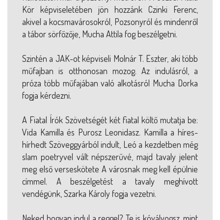
Kör képviseletében jön hozzánk Czinki Ferenc,
akivel a kocsmavárosokról, Pozsonyról és mindenről
a tábor sörfőzője, Mucha Attila fog beszélgetni.
Szintén a JAK-ot képviseli Molnár T. Eszter, aki több
műfajban is otthonosan mozog. Az indulásról, a
próza több műfajában való alkotásról Mucha Dorka
fogja kérdezni.
A Fiatal Írók Szövetségét két fiatal költő mutatja be:
Vida Kamilla és Purosz Leonidasz. Kamilla a híres-
hírhedt Szöveggyárból indult, Leó a kezdetben még
slam poetryvel vált népszerűvé, majd tavaly jelent
meg első verseskötete A városnak meg kell épülnie
címmel. A beszélgetést a tavaly meghívott
vendégünk, Szarka Károly fogja vezetni.
Neked hogyan indul a reggel? Te is kóvályogsz, mint