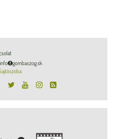
csolat
info
gombaszog.sk
Sajtószoba