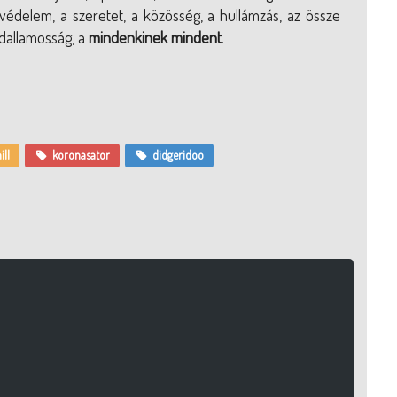
védelem, a szeretet, a közösség, a hullámzás, az össze
a dallamosság, a
mindenkinek mindent
.
ill
koronasator
didgeridoo