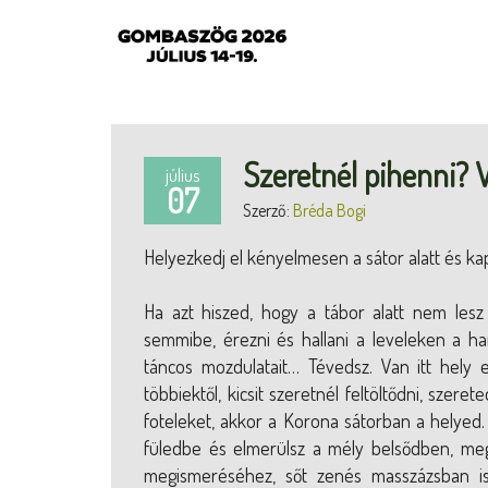
Szeretnél pihenni? 
július
07
Szerző:
Bréda Bogi
Helyezkedj el kényelmesen a sátor alatt és kapcs
Ha azt hiszed, hogy a tábor alatt nem lesz 
semmibe, érezni és hallani a leveleken a ha
táncos mozdulatait… Tévedsz. Van itt hely
többiektől, kicsit szeretnél feltöltődni, szer
foteleket, akkor a Korona sátorban a helyed. E
füledbe és elmerülsz a mély belsődben, meg
megismeréséhez, sőt zenés masszázsban is 