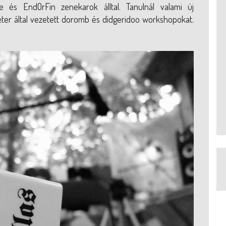
 és EndOrFin zenekarok álltal. Tanulnál valami új
éter által vezetett doromb és didgeridoo workshopokat.