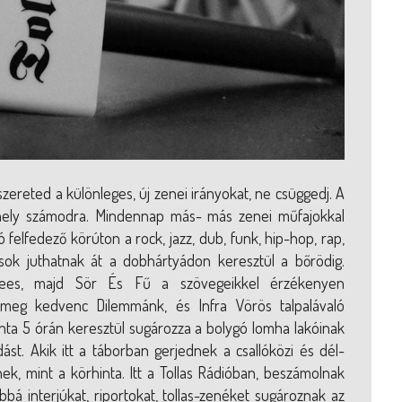
zereted a különleges, új zenei irányokat, ne csüggedj. A
hely számodra. Mindennap más- más zenei műfajokkal
felfedező körúton a rock, jazz, dub, funk, hip-hop, rap,
usok juthatnak át a dobhártyádon keresztül a bőrödig.
Frees, majd Sör És Fű a szövegeikkel érzékenyen
eg kedvenc Dilemmánk, és Infra Vörös talpalávaló
nta 5 órán keresztül sugározza a bolygó lomha lakóinak
t. Akik itt a táborban gerjednek a csallóközi és dél-
ek, mint a körhinta. Itt a Tollas Rádióban, beszámolnak
bbá interjúkat, riportokat, tollas-zenéket sugároznak az