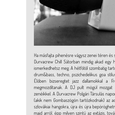
Ha másfajta pihenésre vágysz zenei téren és s
Durvacrew Chill Sátorban mindig akad egy 
ismerkedhetsz meg. A hétfőtől szombatig tartó 
drum&bass, techno, pszichedelikus goa stíl
Élőben bizseregtet jazz dallamokkal a 
megmozdítanak. A DJ pult mögül mozgat m
zenéikkel. A Durvacrew Polgári Társulás napo
(akik nem Gombaszögön tartózkodnak) az adás
szlovákiai hangokra, újra és újra bepöröghetn
majd arról, épp milyen szintű az extázis, tová