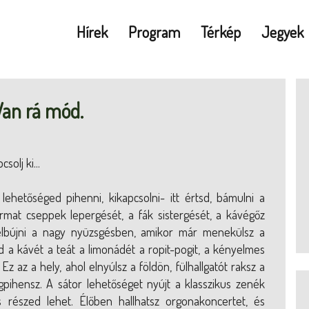
Hírek
Program
Térkép
Jegyek
Van rá mód.
olj ki...
lehetőséged pihenni, kikapcsolni- itt értsd, bámulni a
rmat cseppek lepergését, a fák sistergését, a kávégőz
 elbújni a nagy nyüzsgésben, amikor már menekülsz a
eted a kávét a teát a limonádét a ropit-pogit, a kényelmes
z az a hely, ahol elnyúlsz a földön, fülhallgatót raksz a
pihensz. A sátor lehetőséget nyújt a klasszikus zenék
részed lehet. Élőben hallhatsz orgonakoncertet, és