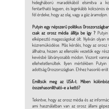
hidegháború maradékából elsimítva a ko
fentartható legyen, és leginkább kölcsönös 
fél érdeke, hogy az olaj, vagy a gáz áramoljon.
Putyin egy népszerű politikus Oroszországban,
csak az orosz média állítja be így ?
Putyin 
elképesztő magasságokat ölt. Nyilván olyan
közreműködése. Más kérdés, hogy az orosz vá
állhatna, hiszen az ellenzéki vezetők egy ré
kevésbé látványosabb módon. Viszont vannak
ellehetetlenültek. Ilyen mértékben Putyi
adottság Oroszországban. Ehhez hasonló erőt
Említsük meg az USA-t. Miben különböz
összehasonlítható-e a kettő?
Tekintve, hogy az orosz média és az informáci
ami használatban van az orosz állami gépeze