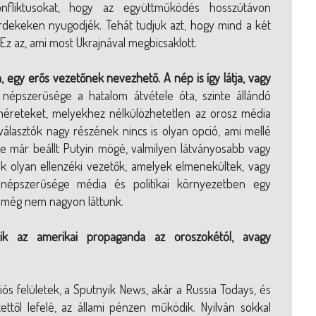
nfliktusokat, hogy az együttműködés hosszútávon
érdekeken nyugodjék. Tehát tudjuk azt, hogy mind a két
 Ez az, ami most Ukrajnával megbicsaklott.
 egy erős vezetőnek nevezhető. A nép is így látja, vagy
népszerűsége a hatalom átvétele óta, szinte állándó
 méreteket, melyekhez nélkülözhetetlen az orosz média
lasztók nagy részének nincs is olyan opció, ami mellé
sze már beállt Putyin mögé, valmilyen látványosabb vagy
 olyan ellenzéki vezetők, amelyek elmenekültek, vagy
n népszerűsége média és politikai környezetben egy
 még nem nagyon láttunk.
ik az amerikai propaganda az oroszokétól, avagy
ós felületek, a Sputnyik News, akár a Russia Todays, és
ttől lefelé, az állami pénzen működik. Nyilván sokkal