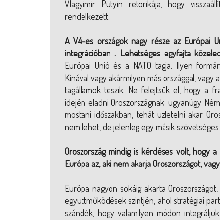
Vlagyimir Putyin retorikája, hogy visszaá
rendelkezett.
A V4-es országok nagy része az Európai Un
integrációban . Lehetséges egyfajta közele
Európai Unió és a NATO tagja. Ilyen formán
Kínával vagy akármilyen más országgal, vagy a
tagállamok teszik. Ne felejtsük el, hogy a f
idején eladni Oroszországnak, ugyanúgy Néme
mostani időszakban, tehát üzletelni akar Oros
nem lehet, de jelenleg egy másik szövetséges 
Oroszország mindig is kérdéses volt, hogy a ge
Európa az, aki nem akarja Oroszországot, vag
Európa nagyon sokáig akarta Oroszországot,
együttműködések szintjén, ahol stratégiai par
szándék, hogy valamilyen módon integrálju