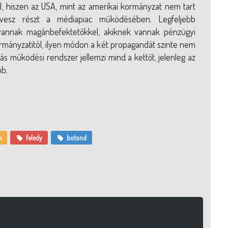
, hiszen az USA, mint az amerikai kormányzat nem tart
esz részt a médiapiac működésében. Legfeljebb
vannak magánbefektetőkkel, akiknek vannak pénzügyi
rmányzatitól, ilyen módon a két propagandát szinte nem
ás működési rendszer jellemzi mind a kettőt, jelenleg az
b.
k
feledy
botond