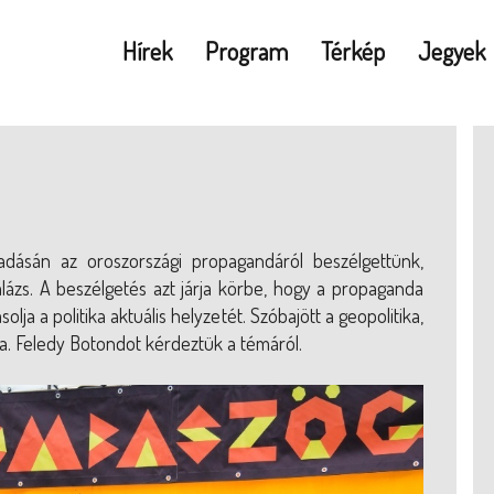
Hírek
Program
Térkép
Jegyek
dásán az oroszországi propagandáról beszélgettünk,
ázs. A beszélgetés azt járja körbe, hogy a propaganda
ja a politika aktuális helyzetét. Szóbajött a geopolitika,
a. Feledy Botondot kérdeztük a témáról.