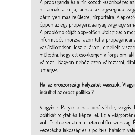
A propaganda és a hír közötti különbséget az
mi annak a célja, annak az egységnek vagy
bármilyen más felületre, hírportálra. Alapvet
éppen az egy propagandaanyag vagy egy sima 
A probléma célját alapvetően utólag tudja me
információs morzsa, azon túl a propagandána
vasútállomáson lesz-e áram, emellett viszo
működni, hogy ott csökkenjen a forgalom, a
változni. Nagyon nehéz ezen változtatni, ált
ismerjük.
Ha az oroszországi helyzetet vesszük, Vlagyi
indult el az orosz politika ?
Vlagyimir Putyin a hatalomátvétele, vagyis 
politikát folytat és képzel el. Ez a világtö
volt. Több ezer atomtölteten ül Oroszország. 
vezetést a lakosság és a politikai hatalom v