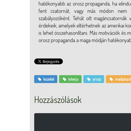
hatékonyabb az orosz propaganda, ha elindul
fent csatornát, vagy más módon nem v
szabályozóként. Tehát ott magáncsatornák 
érdekeik, amelyek eltérhetnek az amerikai ko
is lehet összehasonlítani. Más motivációk és m
orosz propaganda a maga módján hatékonyab
kozelet
interju
orosz
mediahac
Hozzászólások