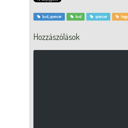
bud_spencer
bud
spencer
hagy
Hozzászólások