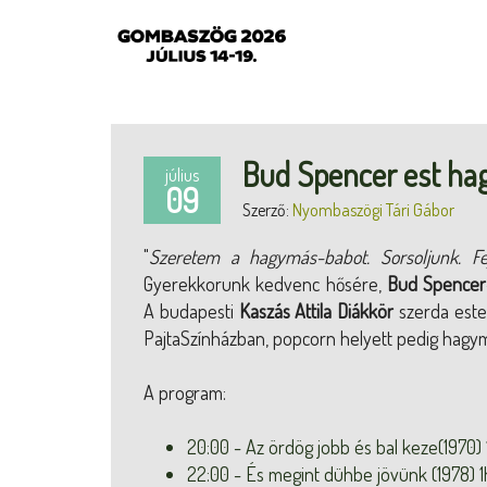
Bud Spencer est h
július
09
Szerző:
Nyombaszögi Tári Gábor
"
Szeretem a hagymás-babot. Sorsoljunk. Fe
Gyerekkorunk kedvenc hősére,
Bud Spencer
A budapesti
Kaszás Attila Diákkör
szerda este 
PajtaSzínházban, popcorn helyett pedig hagy
A program:
20:00 - Az ördög jobb és bal keze(1970)
22:00 - És megint dühbe jövünk (1978) 