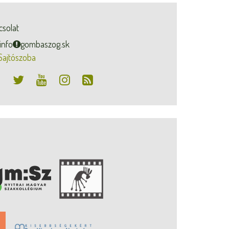
csolat
info
gombaszog.sk
Sajtószoba