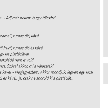
e:
- Adj már nekem is egy tölcsért!
 karamell, rumos dió, kávé.
ti frutti, rumos dió és kávé.
y kis pisztáciával.
sokoládé nem is volt!
incs. Szóval akkor, mi a választék?
ó és kávé! - Megjegyeztem. Akkor mondjuk, legyen egy kicsi
ió, és kávé… ja, csak ne spórold ki a pisztáciát…