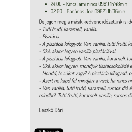
24:00 - Kincs, ami nincs (1981) 1h´48min
02:00 - Banános Joe (1982) 1h´36min
De jöjjön még a másik kedvenc idézetünk is id
- Tutti frutti, karamell, vanília.
- Pisztácia.
- A pisztácia kifogyott. Van vanília, tutti frutti,
- Oké, akkor legyen vanília pisztáciával.
- A pisztácia kifogyott. Van vanília, karamell, tut
- Oké, akkor legyen, mondjuk tisztacsokoládé eg
- Mondd, te süket vagy? A pisztácia kifogyott, c
- Azért ne kapd fel mindjárt a vizet, ha nincs n
- Van vanília, tutti frutti, karamell, rumos di
mindből. Tutti frutti, karamell, vanília, rumos d
Leszkó Dóri