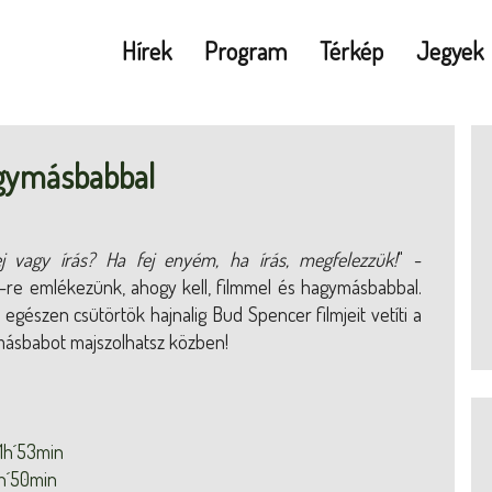
Hírek
Program
Térkép
Jegyek
agymásbabbal
j vagy írás? Ha fej enyém, ha írás, megfelezzük!
" -
-re emlékezünk, ahogy kell, filmmel és hagymásbabbal.
egészen csütörtök hajnalig Bud Spencer filmjeit vetíti a
másbabot majszolhatsz közben!
 1h´53min
1h´50min