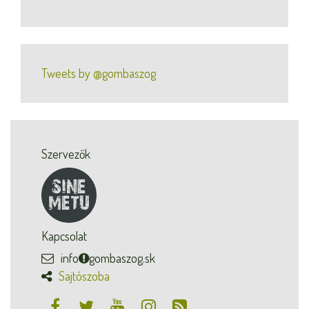
Tweets by @gombaszog
Szervezők
Kapcsolat
info
gombaszog.sk
Sajtószoba