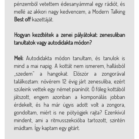
pénzemből vetettem édesanyámmal egy rádiót, és
mellé az akkori nagy kedvencem, a Modern Talking
Best off
kazettáját.
Hogyan kezdtétek a zenei pályátokat: zenesuliban
tanultatok vagy autodidakta módon?
Meli:
Autodidakta módon tanultam, és tanulok is
mind a mai napig. A kottát nem ismerem, hallásból
„szedem” a hangokat. Először a zongorával
találkoztam: nővérem 12 évig járt zenesuliba, ezért
szüleink vettek egy német pianínót. Ő főleg kottából
játszott, engem azonban a komponálás jobban
érdekelt, és ha már úgyis adott volt a zongora,
gondoltam, miért is ne pötyögjek rajta? Ezenkívül
mindent, ami a ritmusszekcióba tartozott, szintén
imádtam. Így kaptam egy gitárt.