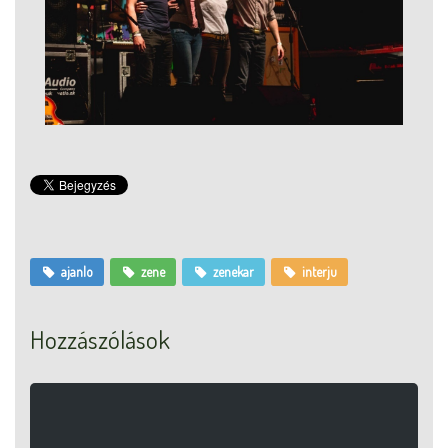
ajanlo
zene
zenekar
interju
Hozzászólások