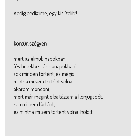
Addig pedig íme, egy kis ízelítő!
kontúr, szégyen
mert az elmúlt napokban
(és hetekben és hónapokban)
sok minden történt, és mégis
mintha mi sem történt volna,
akarom mondani,
mert már megint elbaltáztam a konjugációt,
semmi nem történt,
és mintha mi sem történt volna, holott;