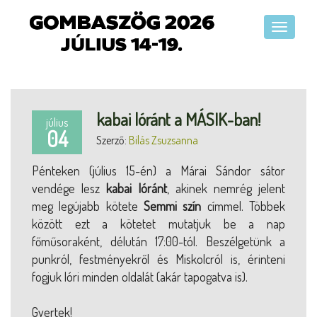
kabai lóránt a MÁSIK-ban!
július
04
Szerző:
Bilás Zsuzsanna
Pénteken (július 15-én) a Márai Sándor sátor
vendége lesz
kabai lóránt
, akinek nemrég jelent
meg legújabb kötete
Semmi szín
címmel. Többek
között ezt a kötetet mutatjuk be a nap
főműsoraként, délután 17:00-tól. Beszélgetünk a
punkról, festményekről és Miskolcról is, érinteni
fogjuk lóri minden oldalát (akár tapogatva is).
Gyertek!