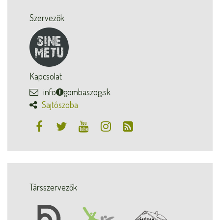
Szervezők
Kapcsolat
info
gombaszog.sk
Sajtószoba
Társszervezők