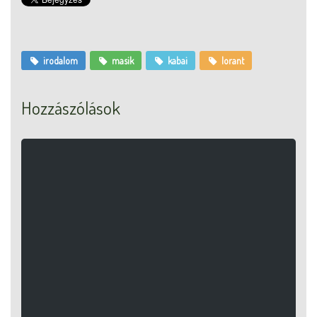
irodalom
masik
kabai
lorant
Hozzászólások