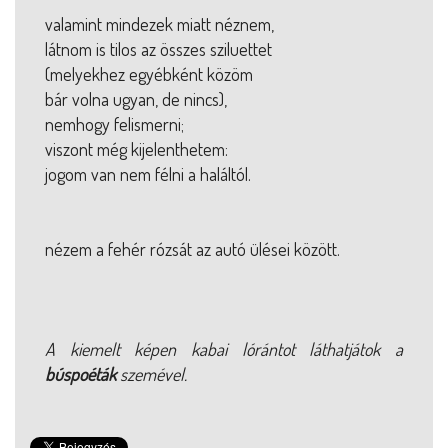
valamint mindezek miatt néznem,
látnom is tilos az összes sziluettet
(melyekhez egyébként közöm
bár volna ugyan, de nincs),
nemhogy felismerni;
viszont még kijelenthetem:
jogom van nem félni a haláltól.
nézem a fehér rózsát az autó ülései között.
A kiemelt képen kabai lórántot láthatjátok a
búspoéták
szemével.