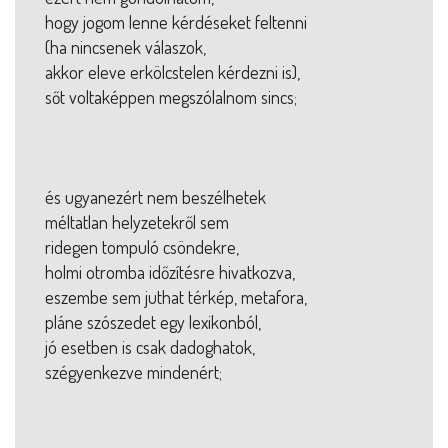
hogy jogom lenne kérdéseket feltenni
(ha nincsenek válaszok,
akkor eleve erkölcstelen kérdezni is),
sőt voltaképpen megszólalnom sincs;
és ugyanezért nem beszélhetek
méltatlan helyzetekről sem
ridegen tompuló csöndekre,
holmi otromba időzítésre hivatkozva,
eszembe sem juthat térkép, metafora,
pláne szószedet egy lexikonból,
jó esetben is csak dadoghatok,
szégyenkezve mindenért;