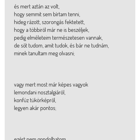
és mert aztán az volt,
hogy semmit sem bírtam tenni,
hideg rázott, szorongás fektetett,
hogy a többiről már ne is beszéljek,
pedig elméleteim természetesen vannak,
de sőt tudom, amit tudok, és bár ne tudnám,
minek tanultam meg olvasni;
vagy mert most már képes vagyok
lemondani nosztalgiáról,
konfúz tükörképről,
legyen akár pontos;
ezért nem gondolhatom,