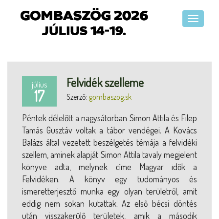
Felvidék szelleme
július
17
Szerző:
gombaszog.sk
Péntek délelőtt a nagysátorban Simon Attila és Filep
Tamás Gusztáv voltak a tábor vendégei. A Kovács
Balázs által vezetett beszélgetés témája a felvidéki
szellem, aminek alapját Simon Attila tavaly megjelent
könyve adta, melynek címe Magyar idők a
Felvidéken. A könyv egy tudományos és
ismeretterjesztő munka egy olyan területről, amit
eddig nem sokan kutattak. Az első bécsi döntés
után visszakerülő területek, amik a második