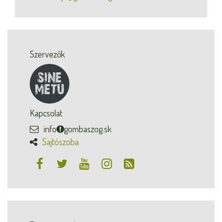
Szervezők
Kapcsolat
info
gombaszog.sk
Sajtószoba