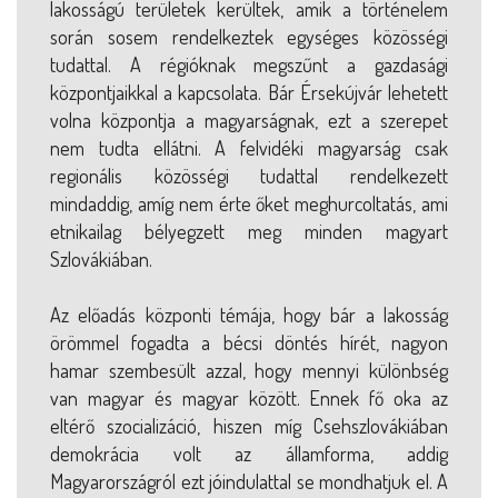
lakosságú területek kerültek, amik a történelem
során sosem rendelkeztek egységes közösségi
tudattal. A régióknak megszűnt a gazdasági
központjaikkal a kapcsolata. Bár Érsekújvár lehetett
volna központja a magyarságnak, ezt a szerepet
nem tudta ellátni. A felvidéki magyarság csak
regionális közösségi tudattal rendelkezett
mindaddig, amíg nem érte őket meghurcoltatás, ami
etnikailag bélyegzett meg minden magyart
Szlovákiában.
Az előadás központi témája, hogy bár a lakosság
örömmel fogadta a bécsi döntés hírét, nagyon
hamar szembesült azzal, hogy mennyi különbség
van magyar és magyar között. Ennek fő oka az
eltérő szocializáció, hiszen míg Csehszlovákiában
demokrácia volt az államforma, addig
Magyarországról ezt jóindulattal se mondhatjuk el. A