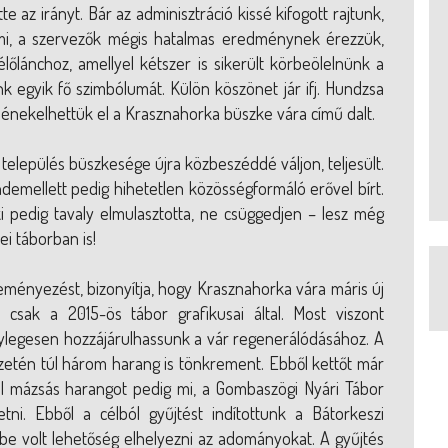
e az irányt. Bár az adminisztráció kissé kifogott rajtunk,
 mi, a szervezők mégis hatalmas eredménynek érezzük,
élőlánchoz, amellyel kétszer is sikerült körbeölelnünk a
k egyik fő szimbólumát. Külön köszönet jár ifj. Hundzsa
énekelhettük el a Krasznahorka büszke vára című dalt.
település büszkesége újra közbeszéddé váljon, teljesült.
emellett pedig hihetetlen közösségformáló erővel bírt.
aki pedig tavaly elmulasztotta, ne csüggedjen – lesz még
i táborban is!
eményezést, bizonyítja, hogy Krasznahorka vára máris új
e csak a 2015-ös tábor grafikusai által. Most viszont
ylegesen hozzájárulhassunk a vár regenerálódásához. A
etén túl három harang is tönkrement. Ebből kettőt már
él mázsás harangot pedig mi, a Gombaszögi Nyári Tábor
tni. Ebből a célból gyűjtést indítottunk a Bátorkeszi
ybe volt lehetőség elhelyezni az adományokat. A gyűjtés