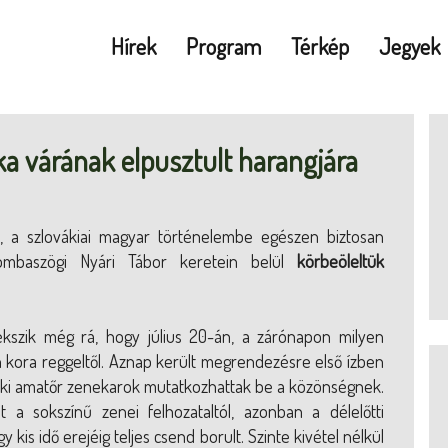
Hírek
Program
Térkép
Jegyek
a várának elpusztult harangjára
a szlovákiai magyar történelembe egészen biztosan
ombaszögi Nyári Tábor keretein belül
körbeöleltük
lékszik még rá, hogy július 20-án, a zárónapon milyen
en kora reggeltől. Aznap került megrendezésre első ízben
éki amatőr zenekarok mutatkozhattak be a közönségnek.
 a sokszínű zenei felhozataltól, azonban a délelőtti
kis idő erejéig teljes csend borult. Szinte kivétel nélkül