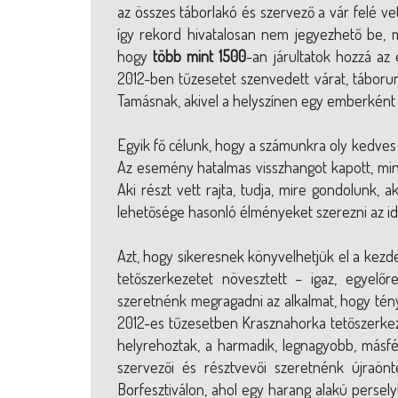
az összes táborlakó és szervező a vár felé vett
így rekord hivatalosan nem jegyezhető be,
hogy
több mint 1500
-an járultatok hozzá az 
2012-ben tűzesetet szenvedett várat, táborun
Tamásnak, akivel a helyszínen egy emberként 
Egyik fő célunk, hogy a számunkra oly kedves 
Az esemény hatalmas visszhangot kapott, mind
Aki részt vett rajta, tudja, mire gondolunk, 
lehetősége hasonló élményeket szerezni az ide
Azt, hogy sikeresnek könyvelhetjük el a kezd
tetőszerkezetet növesztett – igaz, egyelőr
szeretnénk megragadni az alkalmat, hogy tén
2012-es tűzesetben Krasznahorka tetőszerkez
helyrehoztak, a harmadik, legnagyobb, másf
szervezői és résztvevői szeretnénk újraönte
Borfesztiválon, ahol egy harang alakú persel