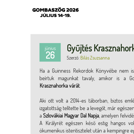
Gyűjtés Krasznahork
június
26
Szerző:
Bilás Zsuzsanna
Ha a Guinness Rekordok Könyvébe nem is, 
beírtuk magunkat tavaly, amikor is a G
Krasznahorka várát
.
Aki ott volt a 2014-es táborban, biztos em
izgatottság telítette be a levegőt, már egész
a
Szlovákiai Magyar Dal Napja
, amelyen felvid
A Királyrét egészen késő estig hangos volt
ökumenikus istentisztelet után a kempingre egy 