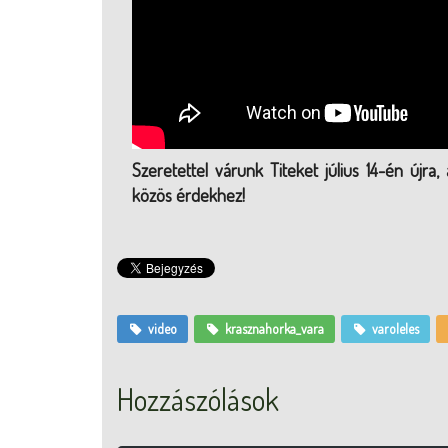
Szeretettel várunk Titeket július 14-én újra
közös érdekhez!
video
krasznahorka_vara
varoleles
Hozzászólások