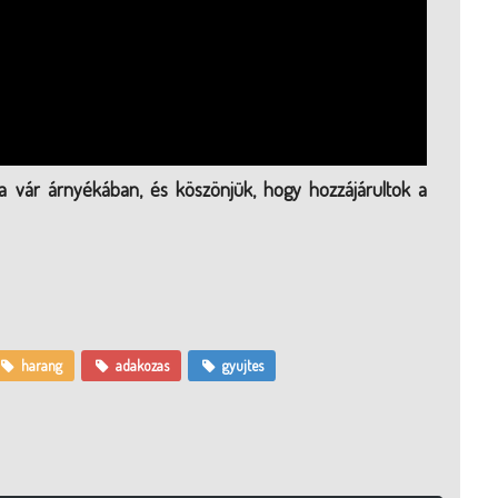
, a vár árnyékában, és köszönjük, hogy hozzájárultok a
harang
adakozas
gyujtes