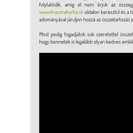
folytatódik, amíg el nem érjük az összeg
www.krasznahorka.sk
oldalon keresztül és a t
adományával járuljon hozzá az összetartozás 
Most pedig fogadjátok sok szeretettel összef
hogy bennetek is legalább olyan kedves emlé