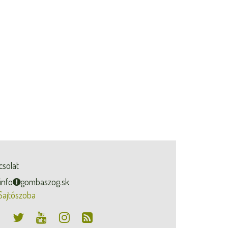
csolat
info
gombaszog.sk
Sajtószoba