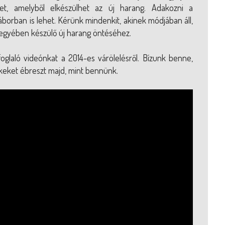
et, amelyből elkészülhet az új harang. Adakozni a
áborban is lehet. Kérünk mindenkit, akinek módjában áll,
jegyében készülő új harang öntéséhez.
oglaló videónkat a 2014-es várölelésről. Bízunk benne,
keket ébreszt majd, mint bennünk.