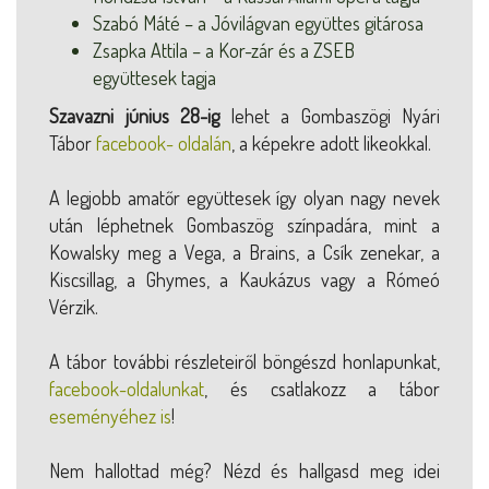
Szabó Máté – a Jóvilágvan együttes gitárosa
Zsapka Attila – a Kor-zár és a ZSEB
együttesek tagja
Szavazni június 28-ig
lehet a Gombaszögi Nyári
Tábor
facebook- oldalán
, a képekre adott likeokkal.
A legjobb amatőr együttesek így olyan nagy nevek
után léphetnek Gombaszög színpadára, mint a
Kowalsky meg a Vega, a Brains, a Csík zenekar, a
Kiscsillag, a Ghymes, a Kaukázus vagy a Rómeó
Vérzik.
A tábor további részleteiről böngészd honlapunkat,
facebook-oldalunkat
, és csatlakozz a tábor
eseményéhez is
!
Nem hallottad még? Nézd és hallgasd meg idei