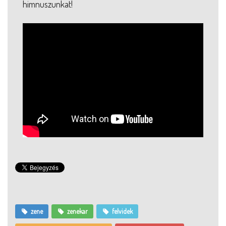
himnuszunkat!
zene
zenekar
felvidek