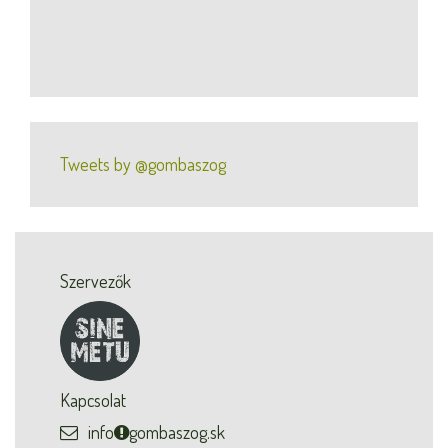
Tweets by @gombaszog
Szervezők
Kapcsolat
info
gombaszog.sk