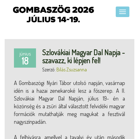
Szlovákiai Magyar Dal Napja -
június
18
szavazz, ki lépjen fel!
Szerző:
Bilás Zsuzsanna
A Gombaszögi Nyári Tábor utolsó napján, vasárnap
idén is a hazai zenekaroké lesz a főszerep. A II.
Szlovákiai Magyar Dal Napján, július 19- én a
közönség és a zsűri által választott felvidéki magyar
formációk mutathatják meg magukat a fesztivál
nagyszínpadán.
A felhívásra, amellyel a tavalyi év után második