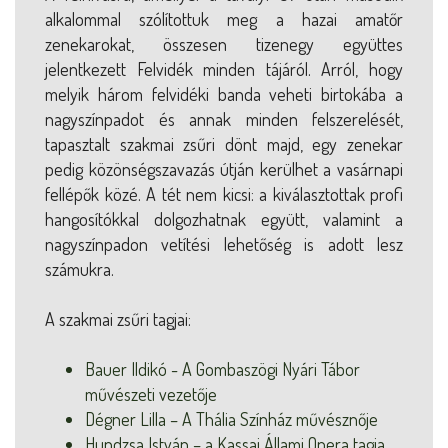
alkalommal szólítottuk meg a hazai amatőr
zenekarokat, összesen tizenegy együttes
jelentkezett Felvidék minden tájáról. Arról, hogy
melyik három felvidéki banda veheti birtokába a
nagyszínpadot és annak minden felszerelését,
tapasztalt szakmai zsűri dönt majd, egy zenekar
pedig közönségszavazás útján kerülhet a vasárnapi
fellépők közé. A tét nem kicsi: a kiválasztottak profi
hangosítókkal dolgozhatnak együtt, valamint a
nagyszínpadon vetítési lehetőség is adott lesz
számukra.
A szakmai zsűri tagjai:
Bauer Ildikó - A Gombaszögi Nyári Tábor
művészeti vezetője
Dégner Lilla – A Thália Színház művésznője
Hundzsa István – a Kassai Állami Opera tagja