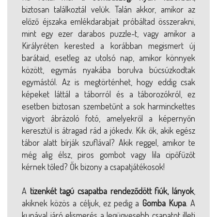
biztosan találkoztál velük. Talán akkor, amikor az
előző éjszaka emlékdarabjait próbáltad összerakni,
mint egy ezer darabos puzzle-t, vagy amikor a
Királyréten kerested a korábban megismert új
barátaid, esetleg az utolsó nap, amikor könnyek
között, egymás nyakába borulva búcsúzkodtak
egymástól. Az is megtörténhet, hogy eddig csak
képeket láttál a táborról és a táborozókról, ez
esetben biztosan szembetűnt a sok harminckettes
vigyort ábrázoló fotó, amelyekről a képernyőn
keresztül is átragad rád a jókedv. Kik ők, akik egész
tábor alatt bírják szuflával? Akik reggel, amikor te
még alig élsz, piros gombot vagy lila cipőfűzőt
kérnek tőled? Ők bizony a csapatjátékosok!
A
tizenkét tagú csapatba rendeződött fiúk, lányok
,
akiknek közös a céljuk, ez pedig a
Gomba Kupa
. A
kupával járó elismerés a legügyesebb csapatot illeti