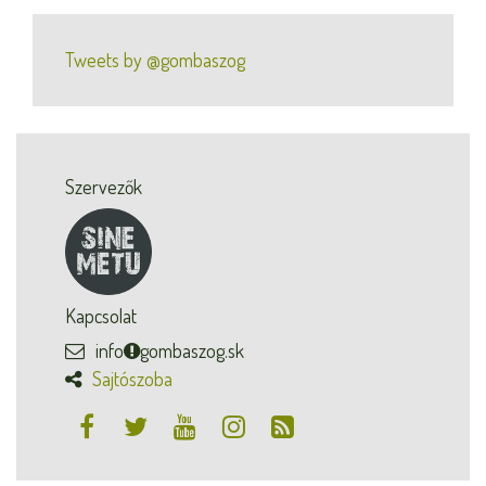
Tweets by @gombaszog
Szervezők
Kapcsolat
info
gombaszog.sk
Sajtószoba