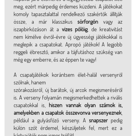
meg, ezért márpedig érdemes küzdeni. A játékokat
komoly tapasztalattal rendelkező szakértők állítják
össze, a már klasszikus
sörforgón
vagy az
iszapbirkózáson át a
vizes pólóig
, de kreativitást
nem kímélve évről-évre új ügyességi játékokkal is
meglepik a csapatokat. Apropó játékok! A legjobb
reggeli ébresztő, amikor a tájfutáshoz szükség van
még egy emberre, és az éppen te vagy!
A csapatjátékok korántsem élet-halál versenyről
szólnak, hanem
szórakozásról, új barátok, új arcok megismeréséről
is. A verseny folyamán megismerkedhettek a rivális
csapatokkal is,
hiszen vannak olyan számok is,
amelyekben a csapatok összevonva versenyeznek
,
például a gulyásfőző verseny. A
snapszer
pedig
külön szót érdemel, készüljetek fel, mert ez a
kártyajáték nem ismer tréfát!