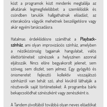
közt a programok közt mindenki megtalálja az
alkatának legmegfelelőbbet: a szemlélődők és
csöndben tanulók hallgathatnak előadást, az
interakcióra vágyók mehetnek beszélgetésre vagy
akár egyéni tanácsadásra.
Hatalmas érdeklődésre számíthat a
Playback-
színház
, ami olyan improvizációs színház, amelyben
a nézőközönség tagjainak hangulatait, valós
élettörténeteit színészek a helyszínen azonnal
eljátsszák. Nincs előre begyakorolt jelenet, sem
szöveg, sem díszlet, sem jelmez. Egy gyógyító és
önismeretet fejlesztő kollektív visszajátszó
színházról van tehát szó, ahol kívülről láthatják a
résztvevők saját történeteiket. A programba bárki
bekapcsolódhat színészként vagy zenészként is.
A Tandem jóvoltából továbbá olyan neves előadókat