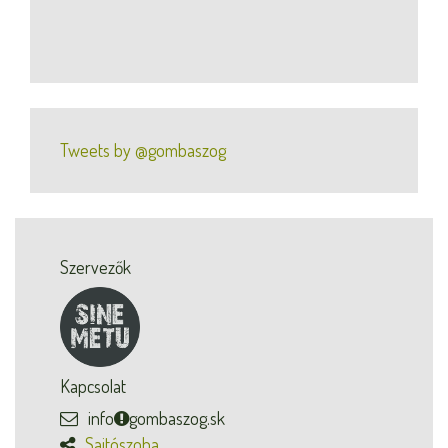
Tweets by @gombaszog
Szervezők
Kapcsolat
info
gombaszog.sk
Sajtószoba