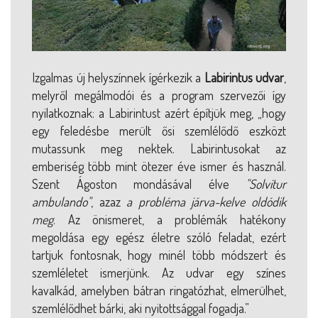
Izgalmas új helyszínnek ígérkezik a
Labirintus udvar
,
melyről megálmodói és a program szervezői így
nyilatkoznak: a Labirintust azért építjük meg, „hogy
egy feledésbe merült ősi szemlélődő eszközt
mutassunk meg nektek. Labirintusokat az
emberiség több mint ötezer éve ismer és használ.
Szent Ágoston mondásával élve
"Solvitur
ambulando"
, azaz
a probléma járva-kelve oldódik
meg
. Az önismeret, a problémák hatékony
megoldása egy egész életre szóló feladat, ezért
tartjuk fontosnak, hogy minél több módszert és
szemléletet ismerjünk. Az udvar egy színes
kavalkád, amelyben bátran ringatózhat, elmerülhet,
szemlélődhet bárki, aki nyitottsággal fogadja.”