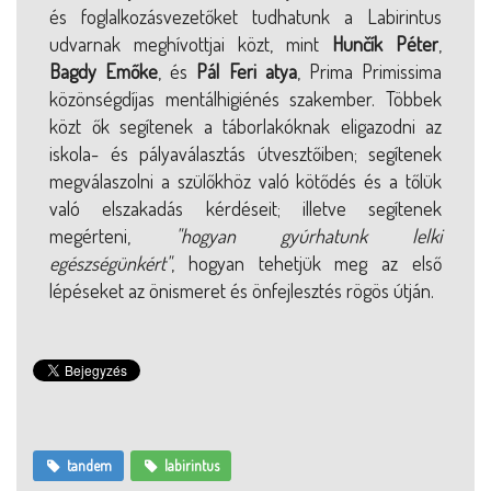
és foglalkozásvezetőket tudhatunk a Labirintus
udvarnak meghívottjai közt, mint
Hunčík Péter
,
Bagdy Emőke
, és
Pál Feri atya
, Prima Primissima
közönségdíjas mentálhigiénés szakember. Többek
közt ők segítenek a táborlakóknak eligazodni az
iskola- és pályaválasztás útvesztőiben; segítenek
megválaszolni a szülőkhöz való kötődés és a tőlük
való elszakadás kérdéseit; illetve segítenek
megérteni,
"hogyan gyúrhatunk lelki
egészségünkért"
, hogyan tehetjük meg az első
lépéseket az önismeret és önfejlesztés rögös útján.
tandem
labirintus