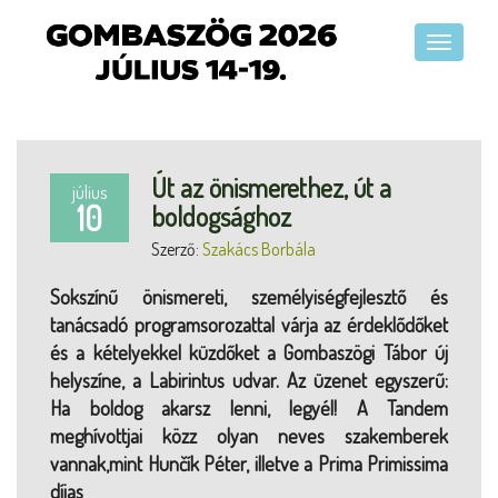
Út az önismerethez, út a
július
10
boldogsághoz
Szerző:
Szakács Borbála
Sokszínű önismereti, személyiségfejlesztő és
tanácsadó programsorozattal várja az érdeklődőket
és a kételyekkel küzdőket a Gombaszögi Tábor új
helyszíne, a Labirintus udvar. Az üzenet egyszerű:
Ha boldog akarsz lenni, legyél! A Tandem
meghívottjai közz olyan neves szakemberek
vannak,mint Hunčík Péter, illetve a Prima Primissima
díjas