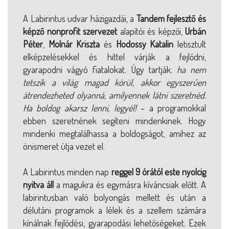
A Labirintus udvar házigazdái, a
Tandem fejlesztő és
képző nonprofit szervezet
alapítói és képzői,
Urbán
Péter
,
Molnár Kriszta
és
Hodossy Katalin
letisztult
elképzelésekkel és hittel várják a fejlődni,
gyarapodni vágyó fiatalokat. Úgy tartják:
ha nem
tetszik a világ magad körül, akkor egyszerűen
átrendezheted olyanná, amilyennek látni szeretnéd.
Ha boldog akarsz lenni, legyél!
– a programokkal
ebben szeretnének segíteni mindenkinek. Hogy
mindenki megtalálhassa a boldogságot, amihez az
önismeret útja vezet el.
A Labirintus minden nap
reggel 9 órától este nyolcig
nyitva áll
a magukra és egymásra kíváncsiak előtt. A
labirintusban való bolyongás mellett és után a
délutáni programok a lélek és a szellem számára
kínálnak fejlődési, gyarapodási lehetőségeket. Ezek