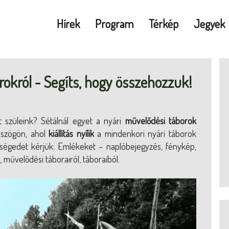
Hírek
Program
Térkép
Jegyek
borokról - Segíts, hogy összehozzuk!
at szüleink? Sétálnál egyet a nyári
művelődési táborok
aszögön, ahol
kiállítás nyílik
a mindenkori nyári táborok
tségedet kérjük: Emlékeket – naplóbejegyzés, fénykép,
 művelődési táborairól, táboraiból.