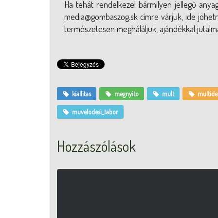
Ha tehát rendelkezel bármilyen jellegű anya
media@gombaszog.sk címre várjuk, ide jöhetnek
természetesen megháláljuk, ajándékkal jutalm
kiallitas
megnyito
mult
multide
muvelodesi_tabor
Hozzászólások