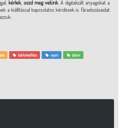
ggal,
kérlek, oszd meg velünk
. A digitalizált anyagokat a
 a kiállítással kapcsolatos kérdések is. Fáradozásaidat
azzuk.
zes
tablokiallitas
nyari
tabor