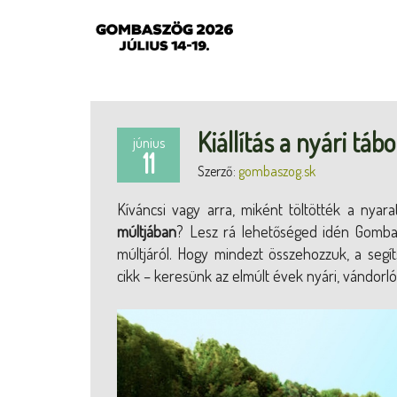
Kiállítás a nyári tá
június
11
Szerző:
gombaszog.sk
Kíváncsi vagy arra, miként töltötték a nyar
múltjában
? Lesz rá lehetőséged idén Gomb
múltjáról. Hogy mindezt összehozzuk, a segí
cikk – keresünk az elmúlt évek nyári, vándorló,