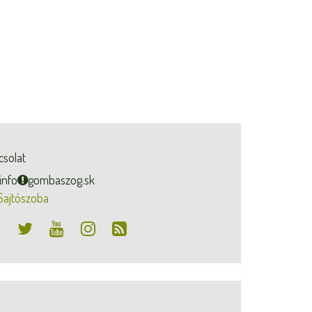
csolat
info
gombaszog.sk
Sajtószoba