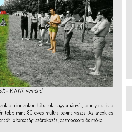
ült - V. NYIT, Kéménd
etnénk a mindenkori táborok hagyományát, amely ma is a
 több mint 80 éves múltra tekint vissza. Az arcok és
aradt: jó társaság, szórakozás, eszmecsere és móka.