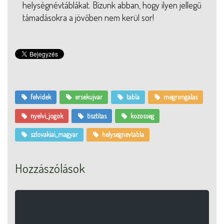
helységnévtáblákat. Bízunk abban, hogy ilyen jellegű
támadásokra a jövőben nem kerül sor!
felvidek
ersekujvar
tabla
megrongalas
nyelvi_jogok
tisztitas
kozosseg
szlovakiai_magyar
helysegnevtabla
Hozzászólások