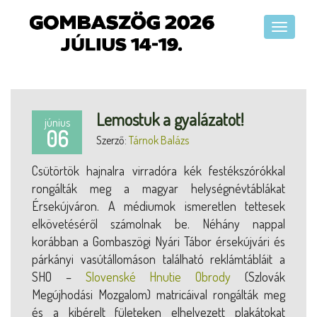
Lemostuk a gyalázatot!
június
06
Szerző:
Tárnok Balázs
Csütörtök hajnalra virradóra kék festékszórókkal
rongálták meg a magyar helységnévtáblákat
Érsekújváron. A médiumok ismeretlen tettesek
elkövetéséről számolnak be. Néhány nappal
korábban a Gombaszögi Nyári Tábor érsekújvári és
párkányi vasútállomáson található reklámtábláit a
SHO –
Slovenské Hnutie Obrody
(Szlovák
Megújhodási Mozgalom) matricáival rongálták meg
és a kibérelt fületeken elhelyezett plakátokat