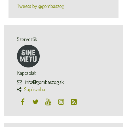
Tweets by @gombaszog
Szervezők
Kapcsolat
info
gombaszog.sk
Sajtószoba