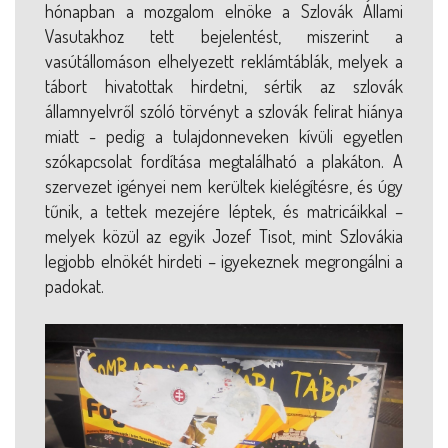
hónapban a mozgalom elnöke a Szlovák Állami
Vasutakhoz tett bejelentést, miszerint a
vasútállomáson elhelyezett reklámtáblák, melyek a
tábort hivatottak hirdetni, sértik az szlovák
államnyelvről szóló törvényt a szlovák felirat hiánya
miatt - pedig a tulajdonneveken kívüli egyetlen
szókapcsolat fordítása megtalálható a plakáton. A
szervezet igényei nem kerültek kielégítésre, és úgy
tűnik, a tettek mezejére léptek, és matricáikkal –
melyek közül az egyik Jozef Tisot, mint Szlovákia
legjobb elnökét hirdeti – igyekeznek megrongálni a
padokat.