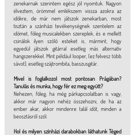
zenekarnak szerintem egész jól nyomtuk. Nagyon
élveztem, örömmel emlékszem vissza azokra az
időkre, de már nem játszok zenekarban, most
tisztán a szánházi tevékenységnek szentelem az
időmet, főleg musicalekben szereplek, és e mellett
csinálok ilyen szóló esteket is, mármint, hogy
egyedül játszok gitárral esetleg más alternatív
hangszerekkel. Mint például looper, (ez felvesz több
sávot), esetleg szájtrombita, basszusgitár.
Mivel is foglalkozol most pontosan Prágában?
Tanulás és munka, hogy fér ez meg együtt?
Nehezen, főleg, ha még párkapcsolatban is vagy,
akkor már nagyon nehéz összehozni, de ha az
ember akar, akkor mindenre talál időt, minden a
beosztásról szól.
Hol és milyen színházi darabokban láthatunk Téged