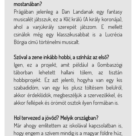
mostanában?
Prágában jelenleg a Dan Landanak egy fantasy
musicalét játsszuk, ez a Klíč králů (A király koronája),
ahol a varjúkirály szerepét játszom. E mellett
csinálok még egy klasszikusabbat is a Lucrécia
Bórgia című történelmi musicalt.
Szóval a zene inkább hobbi, a színház az első?
Igen, ez a projekt, amit például a Gombaszögi
táborban lehetett hallani tőlem, az tisztán
hobbiprojekt. Ez azt jelenti, hogyha van egy kis
szabadidőm, van egy kis plusz töltésem belülről,
akkor érdeklődök, megbeszéljük a szervezőkkel, és
akkor fellépek és örömöt osztok ilyen formában is.
Hol tervezed a jövőd? Melyik országban?
Már ahogy említettem az iskolával kapcsolatban is,
hogy engem a szívem mindig is a magyar földre húz,