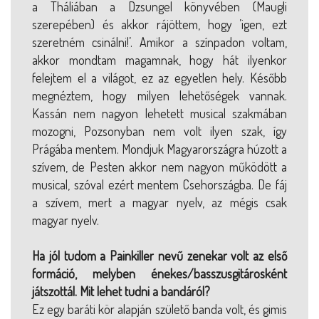
a Tháliában a Dzsungel könyvében (Maugli
szerepében) és akkor rájöttem, hogy ’igen, ezt
szeretném csinálni!’. Amikor a színpadon voltam,
akkor mondtam magamnak, hogy hát ilyenkor
felejtem el a világot, ez az egyetlen hely. Később
megnéztem, hogy milyen lehetőségek vannak.
Kassán nem nagyon lehetett musical szakmában
mozogni, Pozsonyban nem volt ilyen szak, így
Prágába mentem. Mondjuk Magyarországra húzott a
szívem, de Pesten akkor nem nagyon működött a
musical, szóval ezért mentem Csehországba. De fáj
a szívem, mert a magyar nyelv, az mégis csak
magyar nyelv.
Ha jól tudom a Painkiller nevű zenekar volt az első
formáció, melyben énekes/basszusgitárosként
játszottál. Mit lehet tudni a bandáról?
Ez egy baráti kör alapján születő banda volt, és gimis