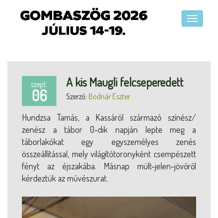
A kis Maugli felcseperedett
szept.
06
Szerző:
Bodnár Eszter
Hundzsa Tamás, a Kassáról származó színész/
zenész a tábor 0-dik napján lepte meg a
táborlakókat egy egyszemélyes zenés
összeállítással, mely világítótoronyként csempészett
fényt az éjszakába. Másnap múlt-jelen-jövőről
kérdeztük az művészurat.