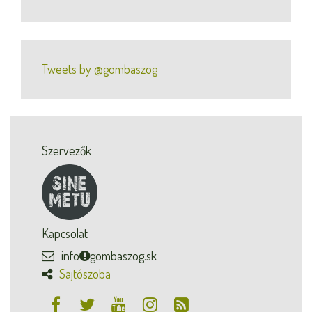
Tweets by @gombaszog
Szervezők
Kapcsolat
info
gombaszog.sk
Sajtószoba