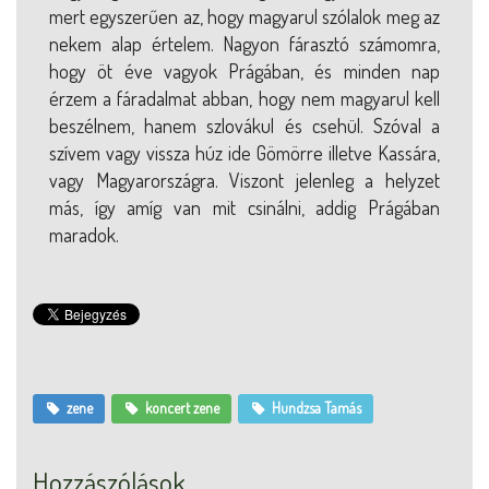
mert egyszerűen az, hogy magyarul szólalok meg az
nekem alap értelem. Nagyon fárasztó számomra,
hogy öt éve vagyok Prágában, és minden nap
érzem a fáradalmat abban, hogy nem magyarul kell
beszélnem, hanem szlovákul és csehül. Szóval a
szívem vagy vissza húz ide Gömörre illetve Kassára,
vagy Magyarországra. Viszont jelenleg a helyzet
más, így amíg van mit csinálni, addig Prágában
maradok.
zene
koncert zene
Hundzsa Tamás
Hozzászólások