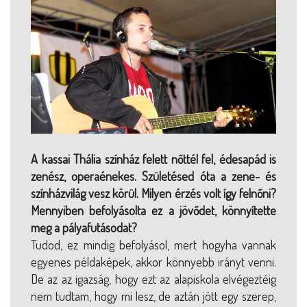
A kassai Thália színház felett nőttél fel, édesapád is
zenész, operaénekes. Születésed óta a zene- és
színházvilág vesz körül. Milyen érzés volt így felnőni?
Mennyiben befolyásolta ez a jövődet, könnyítette
meg a pályafutásodat?
Tudod, ez mindig befolyásol, mert hogyha vannak
egyenes példaképek, akkor könnyebb irányt venni.
De az az igazság, hogy ezt az alapiskola elvégeztéig
nem tudtam, hogy mi lesz, de aztán jött egy szerep,