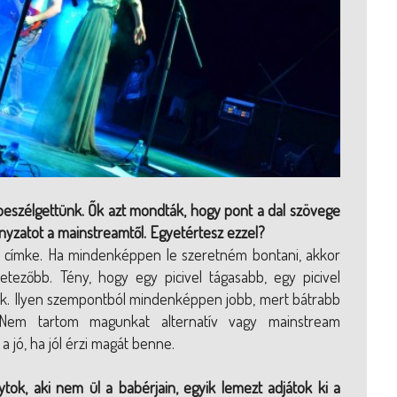
is beszélgettünk. Ők azt mondták, hogy pont a dal szövege
ányzatot a mainstreamtől. Egyetértesz ezzel?
egy címke. Ha mindenképpen le szeretném bontani, akkor
etezőbb. Tény, hogy egy picivel tágasabb, egy picivel
k. Ilyen szempontból mindenképpen jobb, mert bátrabb
Nem tartom magunkat alternatív vagy mainstream
 a jó, ha jól érzi magát benne.
tok, aki nem ül a babérjain, egyik lemezt adjátok ki a