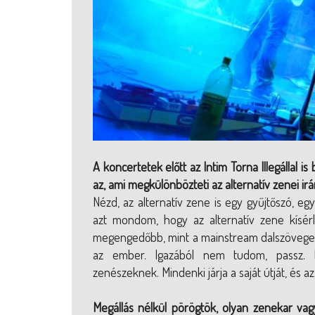
A koncertetek előtt az Intim Torna Illegállal 
az, ami megkülönbözteti az alternatív zenei ir
Nézd, az alternatív zene is egy gyűjtőszó, 
azt mondom, hogy az alternatív zene kísérl
megengedőbb, mint a mainstream dalszövege
az ember. Igazából nem tudom, passz. 
zenészeknek. Mindenki járja a saját útját, és az
Megállás nélkül pörögtök, olyan zenekar vagy