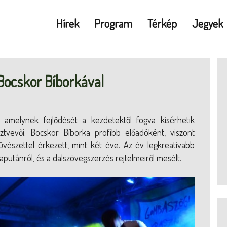
Hírek
Program
Térkép
Jegyek
Bocskor Bíborkával
amelynek fejlődését a kezdetektől fogva kísérhetik
tvevői. Bocskor Bíborka profibb előadóként, viszont
vészettel érkezett, mint két éve. Az év legkreatívabb
putánról, és a dalszövegszerzés rejtelmeiről mesélt.