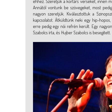
ehhez. Szeretjük a kortárs verseket, innen m
Annától vontunk be szövegeket, most pedig 
nagyon szeretjük. Kiválasztottuk a Szinops
kapcsolatot. Átküldtünk neki egy hip-hopos,
erre pedig egy női refrén került. Egy nagyon 
Szabolcs írta, és Hujber Szabolcs is besegített.