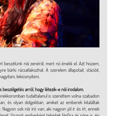
t beszélünk női zenéről, mert nő énekli el. Azt hiszem,
e bárki rácsatlakozhat. A szerelem állapotait, stációit,
gyítani, lekicsinyíteni.
 beszélgetés arról, hogy létezik-e női irodalom.
erekkoromban tudattalanul is szerettem volna szabadon
an, és olyan dolgokban, amiket az emberek kitaláltak
Nagyon sok női író van, aki nagyon jól ír és írt, ennek
ret. Viszont emberként tekintek férfira és nőre is, én