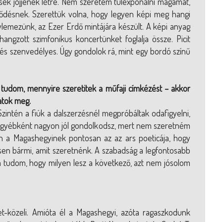
sek jöjjenek létre. Nem szeretem túlexponálni magamat,
lődésnek. Szerettük volna, hogy legyen képi meg hangi
gylemezünk, az Ezer Erdő mintájára készült. A képi anyag
angzott szimfonikus koncertünket foglalja össze. Picit
s szenvedélyes. Úgy gondolok rá, mint egy bordó színű
 tudom, mennyire szeretitek a műfaji címkézést – akkor
tatok meg.
Szintén a fiúk a dalszerzésnél megpróbáltak odafigyelni,
 egyébként nagyon jól gondolkodsz, mert nem szeretném
en a Magashegyinek pontosan az az ars poeticája, hogy
sen bármi, amit szeretnénk. A szabadság a legfontosabb
m tudom, hogy milyen lesz a következő, azt nem jósolom
et-közeli. Amióta él a Magashegyi, azóta ragaszkodunk