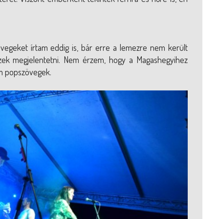
egeket írtam eddig is, bár erre a lemezre nem került
zek megjelentetni. Nem érzem, hogy a Magashegyihez
em popszövegek.