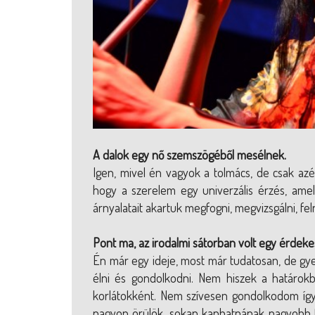
A dalok egy nő szemszögéből mesélnek.
Igen, mivel én vagyok a tolmács, de csak azér
hogy a szerelem egy univerzális érzés, amelyr
árnyalatait akartuk megfogni, megvizsgálni, felna
Pont ma, az irodalmi sátorban volt egy érdekes
Én már egy ideje, most már tudatosan, de gy
élni és gondolkodni. Nem hiszek a határokb
korlátokként. Nem szívesen gondolkodom így. 
nagyon örülök, sokan kaphatnának nagyobb te