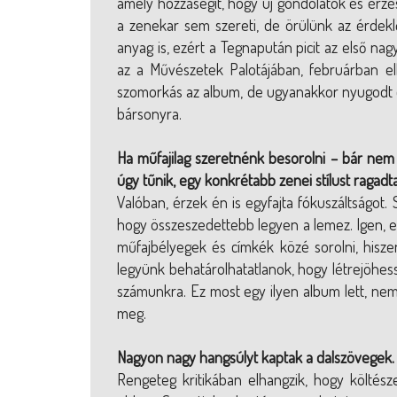
amely hozzásegít, hogy új gondolatok és érzé
a zenekar sem szereti, de örülünk az érdek
anyag is, ezért a Tegnapután picit az első na
az a Művészetek Palotájában, februárban elh
szomorkás az album, de ugyanakkor nyugodt é
bársonyra.
Ha műfajilag szeretnénk besorolni – bár nem
úgy tűnik, egy konkrétabb zenei stílust ragad
Valóban, érzek én is egyfajta fókuszáltságot. 
hogy összeszedettebb legyen a lemez. Igen,
műfajbélyegek és címkék közé sorolni, hisz
legyünk behatárolhatatlanok, hogy létrejöhes
számunkra. Ez most egy ilyen album lett, ne
meg.
Nagyon nagy hangsúlyt kaptak a dalszövegek.
Rengeteg kritikában elhangzik, hogy költész