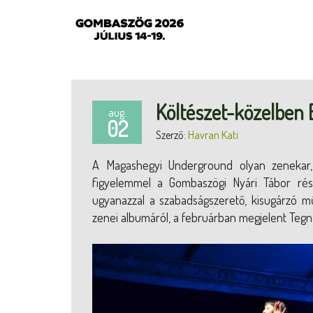
Költészet-közelben 
aug.
02
Szerző:
Havran Kati
A Magashegyi Underground olyan zenekar, 
figyelemmel a Gombaszögi Nyári Tábor rész
ugyanazzal a szabadságszerető, kisugárzó mű
zenei albumáról, a februárban megjelent Tegna