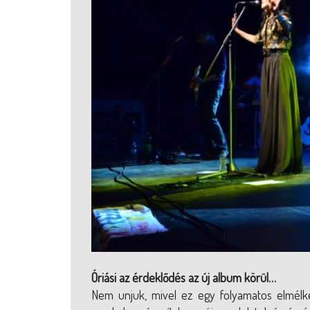
Óriási az érdeklődés az új album körül…
Nem unjuk, mivel ez egy folyamatos elmélked