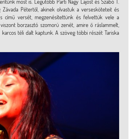
erítünk most is. Legutóbb Parti Nagy Lajost és Szabó T.
Závada Pétertől, akinek olvastuk a versesköteteit és
zis című versét, megzenésítettünk és felvettük vele a
 viszont borzasztó szomorú zenét, amire ő ráslammelt,
karcos téli dalt kaptunk. A szöveg többi részét Tariska