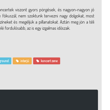
koncertek viszont gyors pörgések, és nagyon-nagyon jó
e fókuszál, nem szoktunk tervezni nagy dolgokat, most
zíneket és megéljük a pillanatokat. Aztán meg jön a téli
elé fordulósabb, az is egy izgalmas időszak.
ground
interjú
koncert zene