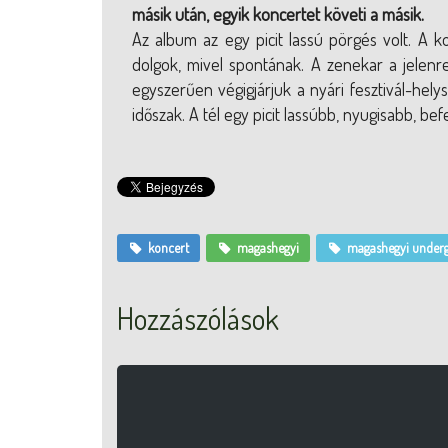
másik után, egyik koncertet követi a másik.
Az album az egy picit lassú pörgés volt. A 
dolgok, mivel spontának. A zenekar a jelenr
egyszerűen végigjárjuk a nyári fesztivál-helys
időszak. A tél egy picit lassúbb, nyugisabb, bef
koncert
magashegyi
magashegyi under
Hozzászólások