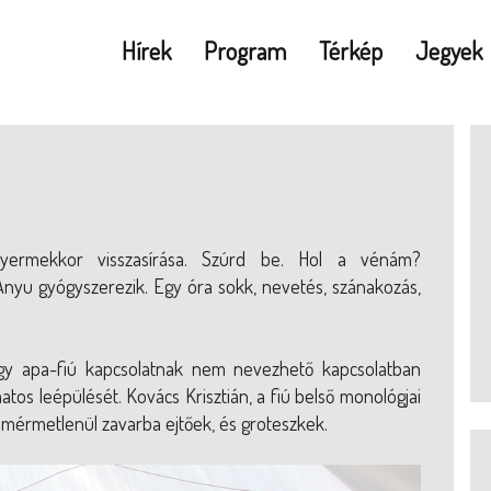
Hírek
Program
Térkép
Jegyek
 gyermekkor visszasírása. Szúrd be. Hol a vénám?
nyu gyógyszerezik. Egy óra sokk, nevetés, szánakozás,
ő egy apa-fiú kapcsolatnak nem nevezhető kapcsolatban
os leépülését. Kovács Krisztián, a fiú belső monológjai
mérmetlenül zavarba ejtőek, és groteszkek.