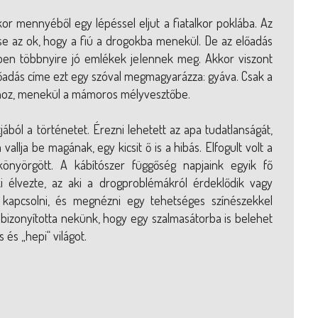
kor mennyéből egy lépéssel eljut a fiatalkor poklába. Az
se az ok, hogy a fiú a drogokba menekül. De az előadás
kben többnyire jó emlékek jelennek meg. Akkor viszont
lőadás címe ezt egy szóval megmagyarázza: gyáva. Csak a
hoz, menekül a mámoros mélyvesztőbe.
ból a történetet. Érezni lehetett az apa tudatlanságát,
llja be magának, egy kicsit ő is a hibás. Elfogult volt a
önyörgött. A kábítószer függőség napjaink egyik fő
i élvezte, az aki a drogproblémákról érdeklődik vagy
rt kapcsolni, és megnézni egy tehetséges színészekkel
ebizonyította nekünk, hogy egy szalmasátorba is belehet
és „hepi“ világot.