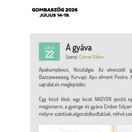
A gyáva
július
22
Szerző:
Czímer Gábor
Apakomplexus, Nosztalgia. Az elveszett
Bazzzeeeeeeg. Kurvajó. Apu elment Pestre. A
sajnálat,és meglepődés.
Egy kicsit klisé, egy kicsit NAGYON ijeszt
megismerni, a gyenge és gyáva Ember folyamat
mélyre szántóak,elgondolkodtatóak, néhol sze