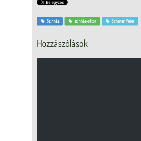
Színház
színház-sátor
Scherer Péter
Hozzászólások