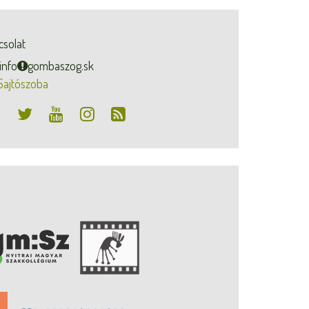
csolat
info
gombaszog.sk
Sajtószoba