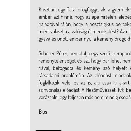
Krisztián, egy fiatal drogfüggő, aki a gyermek
ember azt hinné, hogy az apa hirtelen lelépé
haladtával rájön, hogy a nosztalgikus perce
miért választja a valóságtól menekülést? Az e
gyáva és unott ember nyúl a kemény drogok
Scherer Péter, bemutatja egy szülő szempontjá
reménytelenségét és azt, hogy bár lehet nem va
fiával, befogadta és kemény szó helyett k
társadalmi problémája. Az előadást mindenk
foglalkozik vele, és az is, aki csak ki aka
színvonalas előadást. A Nézőművészeti Kft. B
varázsolni egy teljesen más nem mindig csodás 
Bius