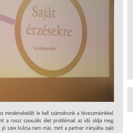
éhez mindenekelőtt le kell számolnunk a téveszméinkkel.
nt a rossz szexuális élet problémait az idő oldja meg.
A jó szex kulcsa nem más, mint a partner irányába zajló