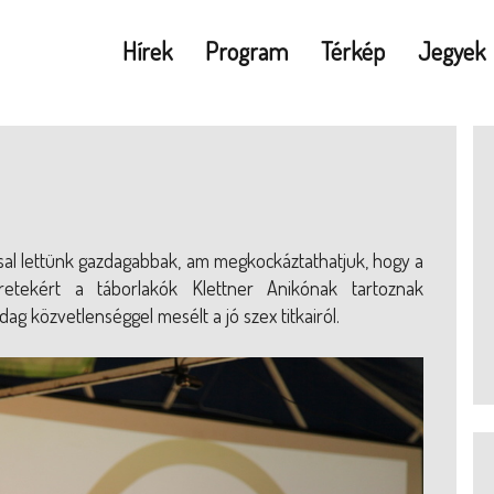
Hírek
Program
Térkép
Jegyek
ssal lettünk gazdagabbak, am megkockáztathatjuk, hogy a
retekért a táborlakók Klettner Anikónak tartoznak
g közvetlenséggel mesélt a jó szex titkairól.