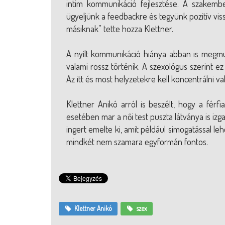
intim kommunikáció fejlesztése. A szakemb
ügyeljünk a feedbackre és tegyünk pozitív vissz
másiknak” tette hozza Klettner.
A nyílt kommunikáció hiánya abban is megmu
valami rossz történik. A szexológus szerint ez
Az itt és most helyzetekre kell koncentrálni val
Klettner Anikó arról is beszélt, hogy a férfi
esetében mar a női test puszta látványa is izg
ingert emelte ki, amit például simogatással le
mindkét nem szamara egyformán fontos.
Klettner Anikó
szex