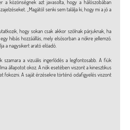
er a közönségnek azt javasolta, hogy a hálószobában
ajelzéseket. „Magától senki sem találja ki, hogy mi a jó a
tatkozik, hogy sokan csak akkor szólnak párjuknak, ha
 egy hibás hozzáállás, mely elsősorban a nőkre jellemző.
lja a nagysikert arató előadó.
ak szamara a vizuális ingerlődés a legfontosabb. A fiúk
alma állapotot okoz. A nők esetében viszont a kinesztikus
het fokozni. A saját érzésekre történő odafigyelés viszont