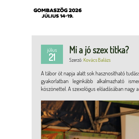
Mi a jó szex titka?
július
21
Szerző:
Kovács Balázs
A tábor öt napja alatt sok hasznosítható tudá
gyakorlatban leginkább alkalmazható isme
köszönettel. A szexológus előadásában nagy ada