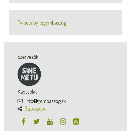
Tweets by @gombaszog
Szervezők
Kapcsolat
info
gombaszog.sk
Sajtószoba