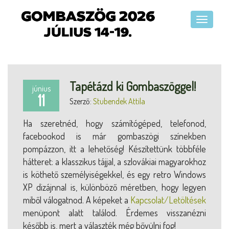
Tapétázd ki Gombaszöggel!
június
11
Szerző:
Stubendek Attila
Ha szeretnéd, hogy számítógéped, telefonod,
facebookod is már gombaszögi színekben
pompázzon, itt a lehetőség! Készítettünk többféle
hátteret: a klasszikus tájjal, a szlovákiai magyarokhoz
is köthető személyiségekkel, és egy retro Windows
XP dizájnnal is, különböző méretben, hogy legyen
miből válogatnod. A képeket a
Kapcsolat/Letöltések
menüpont alatt találod. Érdemes visszanézni
később is, mert a választék még bővülni fog!