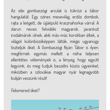
Az idei gombaszögi arculat is tükrözi a tábor
hangulatát. Egy színes mesevilág, erdős dombok,
rajta a leégett, de újjáépülő krasznahorkai várral. A
darun neves felvidéki magyarok, javarészt
irodalmárok ülnek, akik más-más korokban éltek, a
világot különbözőképpen látták, mégis ugyanúgy
tiszteljük őket. A Gombaszögi Nyári Tábor is ilyen:
megférnek egymás mellett a néha teljesen
ellentétes vélemények is, a lényeg, hogy együtt
legyünk, és meg tudjuk beszélni közös ügyeinket,
miközben a szlovákiai magyar nyár legnagyobb
buliján veszünk részt!
Felismered őket?