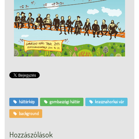
háttérkép
gombaszögi háttér
krasznahorkai vár
background
Hozzászólások