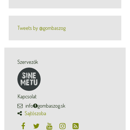
Tweets by @gombaszog
Szervezők
Kapcsolat
info
gombaszog.sk
Sajtószoba