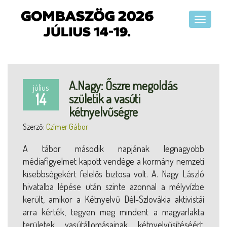
A.Nagy: Őszre megoldás
július
14
születik a vasúti
kétnyelvűségre
Szerző:
Czímer Gábor
A tábor második napjának legnagyobb
médiafigyelmet kapott vendége a kormány nemzeti
kisebbségekért felelős biztosa volt. A. Nagy László
hivatalba lépése után szinte azonnal a mélyvízbe
került, amikor a Kétnyelvű Dél-Szlovákia aktivistái
arra kérték, tegyen meg mindent a magyarlakta
területek vasútállomásainak kétnyelvűsítéséért,