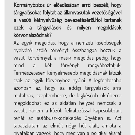
Kormánybiztos úr előadásában arról beszélt, hogy
tárgyalásokat folytat az államvasutak vezetőségével
a vasúti kétnyelvűség bevezetéséről.Hol tartanak
ezek a tárgyalások és milyen megoldások
körvonalazódnak?
Az egyik megoldás, hogy a nemzeti kisebbségek
nyelvéről szóló törvényt összhangba hozzuk a
vasúti törvénnyel, a másik megoldás pedig, hogy
mind a két törvényt megváltoztatjuk.
Természetesen kényelmesebb megoldásnak látszik
csak az egyik törvényhez nyúlni. A legfontosabb
azonban az, hogy az eddigi tárgyalások arra
mutatnak, szeptemberre, de legkésőbb októberre
megoldódhat ez az áldatlan helyzet nemcsak a
vasúti, hanem a közúti feliratozással kapcsolatban,
tehát az autóbusz-közlekedés ügyében is. Azt
tapasztaltam az elmúlt négy hét alatt, amióta a
hivatalban vagyok, hogy meg van a politikai akarat