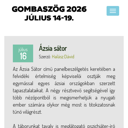
Ázsia sátor
július
16
Szerző:
Halász Dávid
Az Ázsia Sátor című panelbeszélgetés keretében a
felvidéki értelmiség képviselői osztják meg
egymással egyes ázsiai országokban szerzett
tapasztalataikat. A négy résztvevő segítségével így
több nézőpontból is megismerhetjük a nyugati
ember számára olykor még most is titokzatosnak
tűnő világrészt.
A táborunkat tavaly is meglátogató pszichiáter-író