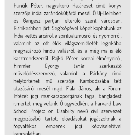
Hunčík Péter, nagysikerű Határeset című könyv
szerzője indiai zarándokútjáról mesél. Ő Új-Delhiben
és Gangesz partján elterülő szent városban,
Rishikeshben járt. Segítségével képet kaphatunk az
India kettős arcáról, a spiritualizmusról és nyomorról,
valamint az ott élők világszemléletét leginkább
meghatározó hindu vallásról, és a még ma is élő
kasztrendszerről. Rajkó Péter koreai élményeiről,
Himmler György tanár, szerkesztő
művelődésszervező, valamint a Párkány című
helytörténeti mű szerzője Kambodzsába tett
utazásáról mesél majd. Fiala János, aki a Fórum
Intézet jogi munkacsoportjának tagja, Bangladest
ismerteti meg velünk. Ő ügyvédként a Harvard Law
School Project on Disability nevű civil szervezet
megbízásából tartott előadásokat jogászoknak a
fogyatékos emberek jogi képviseletével
kapcsolatban.