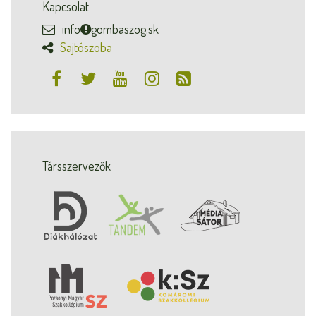
Kapcsolat
info
gombaszog.sk
Sajtószoba
Társszervezők