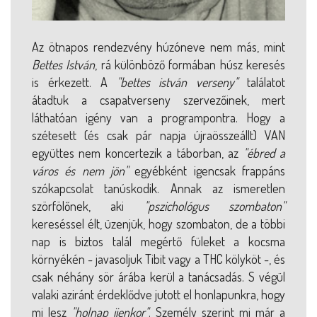
Az ötnapos rendezvény húzóneve nem más, mint
Bettes István
, rá különböző formában húsz keresés
is érkezett. A
"bettes istván verseny"
találatot
átadtuk a csapatverseny szervezőinek, mert
láthatóan igény van a programpontra. Hogy a
szétesett (és csak pár napja újraösszeállt) VAN
együttes nem koncertezik a táborban, az
"ébred a
város és nem jön"
egyébként igencsak frappáns
szókapcsolat tanúskodik. Annak az ismeretlen
szörfölőnek, aki
"pszichológus szombaton"
kereséssel élt, üzenjük, hogy szombaton, de a többi
nap is biztos talál megértő füleket a kocsma
környékén - javasoljuk Tibit vagy a THC kölyköt -, és
csak néhány sör árába kerül a tanácsadás. S végül
valaki aziránt érdeklődve jutott el honlapunkra, hogy
mi lesz
"holnap ijenkor"
. Személy szerint mi már a