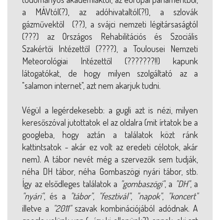
a MÁVtól(?), az adóhivataltól(?!), a szlovák
gázművektől (??), a svájci nemzeti légitársaságtól
(???) az Országos Rehabilitációs és Szociális
Szakértői Intézettől (????), a Toulousei Nemzeti
Meteorológiai Intézettől (???????!!) kapunk
látogatókat, de hogy milyen szolgáltató az a
"salamon internet", azt nem akarjuk tudni.
Végül a legérdekesebb: a gugli azt is nézi, milyen
keresőszóval jutottatok el az oldalra (mit írtatok be a
googleba, hogy aztán a találatok közt ránk
kattintsatok - akár ez volt az eredeti célotok, akár
nem). A tábor nevét még a szervezők sem tudják,
néha DH tábor, néha Gombaszögi nyári tábor, stb.
Így az elsődleges találatok a
"gombaszögi"
, a
"DH"
, a
"nyári"
, és a
"tábor"
,
"fesztivál"
,
"napok"
,
"koncert"
illetve a
"2011"
szavak kombinációjából adódnak. A