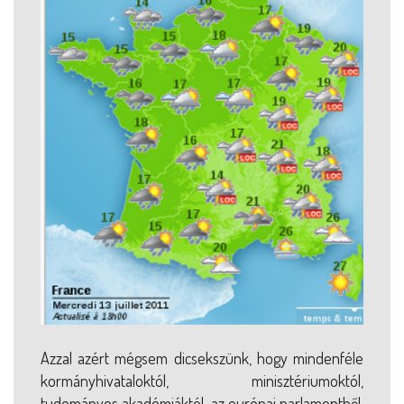
Azzal azért mégsem dicsekszünk, hogy mindenféle
kormányhivataloktól, minisztériumoktól,
tudományos akadémiáktól, az európai parlamentből,