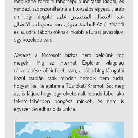
meg kéne fontolni táborrepülő indítását Rióból, és
mindezt szponzorálhatná a titokzatos egyesült arab
emírségi látogató. عبد! الاتصال المنظمين على
القائمة سوف تجد معلومات الاتصال! Az új-zélandi
és ausztrál táborlakóknak inkább a fúrást javasoljuk,
úgy közelebb van.
Nomost
, a Microsoft biztos nem belőlünk fog
megélni. Míg az Internet Explorer világpiaci
részesedése 50% felett van, a táborblog látogatói
közül csupán csak minden hetedik nem tudja,
hogyan kell telepíteni a Tűzrókát/Krómot. Sőt még
azt is látjuk, hogy egy elvetemült leendő táborlakó
fekete-fehérben böngész minket, és nem is
egyszer tévedt az oldalunkra.