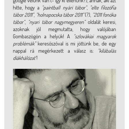
google velünk van (- így ki ellenünk?), annak, aki azt
hitte, hogy a
"paintball nyári tábor"
,
"elte filozófia
tábor 2011"
,
"holnapocska tábor 2011"
(?),
"2011 fonóka
tábor"
,
"nyari tábor nagymegyeren"
oldalát keresi,
azoknak jól megmutatta, hogy valójában
Gombaszögön a helyük! A
"szlovákiai magyarok
problémák"
keresőszóval is mi jöttünk be, de egy
nappal rá megérkezett a válasz is:
"kilábalás
diákhálózat"
!