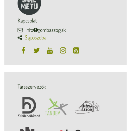
Kapcsolat
info
gombaszog.sk
Sajtószoba
Társszervezők