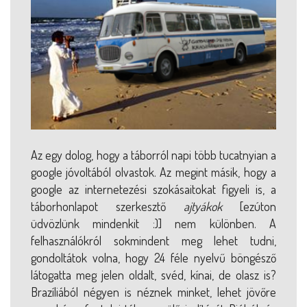
Az egy dolog, hogy a táborról napi több tucatnyian a
google jóvoltából olvastok. Az megint másik, hogy a
google az internetezési szokásaitokat figyeli is, a
táborhonlapot szerkesztő
ajtyákok
[ezúton
üdvözlünk mindenkit :)] nem különben. A
felhasználókról sokmindent meg lehet tudni,
gondoltátok volna, hogy 24 féle nyelvű böngésző
látogatta meg jelen oldalt, svéd, kínai, de olasz is?
Brazíliából négyen is néznek minket, lehet jövőre