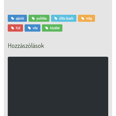
ajánló
politika
öllős lászló
mkp
híd
vita
közélet
Hozzászólások