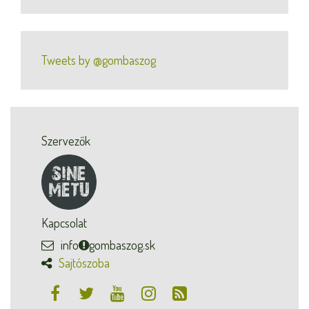
Tweets by @gombaszog
Szervezők
Kapcsolat
info
gombaszog.sk
Sajtószoba