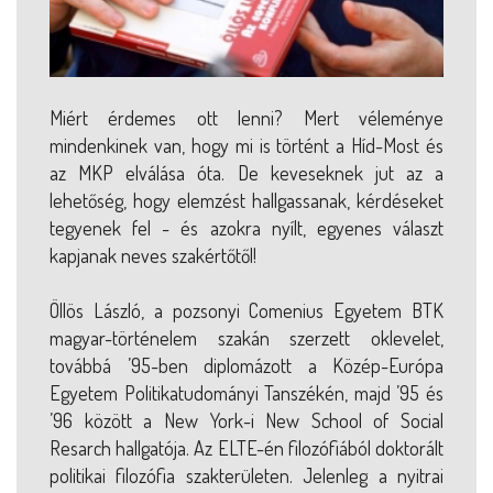
Miért érdemes ott lenni? Mert véleménye
mindenkinek van, hogy mi is történt a Híd-Most és
az MKP elválása óta. De keveseknek jut az a
lehetőség, hogy elemzést hallgassanak, kérdéseket
tegyenek fel - és azokra nyílt, egyenes választ
kapjanak neves szakértőtől!
Öllös László, a pozsonyi Comenius Egyetem BTK
magyar-történelem szakán szerzett oklevelet,
továbbá ’95-ben diplomázott a Közép-Európa
Egyetem Politikatudományi Tanszékén, majd ’95 és
’96 között a New York-i New School of Social
Resarch hallgatója. Az ELTE-én filozófiából doktorált
politikai filozófia szakterületen. Jelenleg a nyitrai