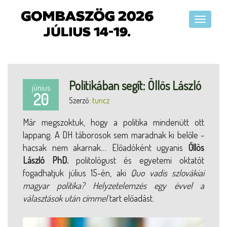
Politikában segít: Öllös László
június
20
Szerző:
tuncz
Már megszoktuk, hogy a politika mindenütt ott
lappang. A DH táborosok sem maradnak ki belőle -
hacsak nem akarnak… Előadóként ugyanis
Öllös
László PhD.
politológust és egyetemi oktatót
fogadhatjuk július 15-én, aki
Quo vadis szlovákiai
magyar politika? Helyzetelemzés egy évvel a
választások után címmel
tart előadást.