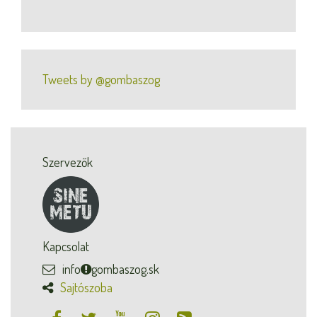
Tweets by @gombaszog
Szervezők
Kapcsolat
info
gombaszog.sk
Sajtószoba