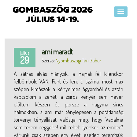
ami maradt
július
29
Szerző:
Nyombaszögi Tári Gábor
A sátras alvás hiányzik, a hajnali fél kilenckor
felbömbölő VAN: Fent és lent c. száma. most max
szépen kimászok a kényelmes ágyamból és aztán
kapcsolom a zenét. a zsiros kenyér sem hever
előttem készen és persze a hagyma sincs
halmokban. s ami már ténylegesen a pofátlanság
törvényi tényállását valóstja meg, hogy Vadalma
sem terem reggelre! mit tehet ilyenkor az ember?
várjunk csak szépen egy évet, esetleg teremtsük