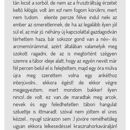
tán kicsit a sorból, de nem az a frusztráltság érzetet
keltő kilógás volt ám ez! nem fogom körülirni, mert
nem tudom. eleinte persze félve indul neki az
ember az ismeretlennek, de ha az legalább ilyen jól
sül el, az már jó. néhány új kapcsolattal gazdagodván
térhettem haza, bár sokszor gond van a név- és
arcmemóriámmal, azért általában valamelyik meg
szokott ragadni, de az is megtörtént szégyen
szemre a tábor ideje alatt, hogy az egyén nevét már
fél percen belül el is felejtettem, majd egy óra múlva
újra meg szerettem volna egy ankéthoz
interjúvolni... ekkora égést! de ekkor végre
megjegyeztem, mert mondom bakker! ilyen
nincs!...de volt. ez van...de maradtak meg arcok,
nevek és egy feledhetetlen tábori hangulat
sziluettje is ittmaradt. szóval nem jöttem el üres
kézzel... nyugi! szárazon sem :) jövőre remélhetőleg
ugyan ekkora lelkesedéssel krasznahorkaváralján!