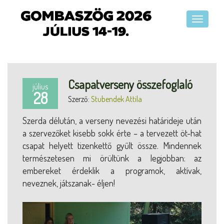
Csapatverseny összefoglaló
július
28
Szerző:
Stubendek Attila
Szerda délután, a verseny nevezési határideje után
a szervezőket kisebb sokk érte – a tervezett öt-hat
csapat helyett tizenkettő gyűlt össze. Mindennek
természetesen mi örültünk a legjobban: az
embereket érdeklik a programok, aktívak,
neveznek, játszanak- éljen!