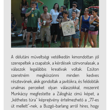
A délutáni műveltségi vetélkedőn kimondottan jól
szerepeltek a csapatok, a kérdések színvonalasak, a
válaszok legalábbis kreatívak voltak. Ezúton
szeretném megköszönni minden kedves
résztevőnek, akik gondoltak a javítókra, és feldobták
unalmas perceiket olyan válaszokkal, miszerint
Munkácsy megfestette a Zálogház című képet, a
„kéthetes túra” képrejtvény értelmezhető a „77-es
út mellett”-nek, a Buzgó-barlang arról híres, hogy