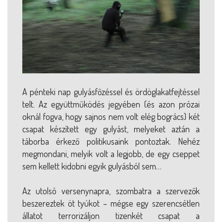
A pénteki nap gulyásfőzéssel és ördöglakatfejtéssel
telt. Az együttműködés jegyében (és azon prózai
oknál fogva, hogy sajnos nem volt elég bogrács) két
csapat készített egy gulyást, melyeket aztán a
táborba érkező politikusaink pontoztak. Nehéz
megmondani, melyik volt a legjobb, de egy cseppet
sem kellett kidobni egyik gulyásból sem…
Az utolsó versenynapra, szombatra a szervezők
beszereztek öt tyúkot – mégse egy szerencsétlen
állatot terrorizáljon tizenkét csapat a