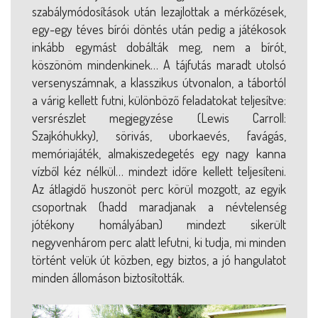
szabálymódosítások után lezajlottak a mérkőzések,
egy-egy téves bírói döntés után pedig a játékosok
inkább egymást dobálták meg, nem a bírót,
köszönöm mindenkinek… A tájfutás maradt utolsó
versenyszámnak, a klasszikus útvonalon, a tábortól
a várig kellett futni, különböző feladatokat teljesítve:
versrészlet megjegyzése (Lewis Carroll:
Szajkóhukky), sörivás, uborkaevés, favágás,
memóriajáték, almakiszedegetés egy nagy kanna
vízből kéz nélkül… mindezt időre kellett teljesíteni.
Az átlagidő huszonöt perc körül mozgott, az egyik
csoportnak (hadd maradjanak a névtelenség
jótékony homályában) mindezt sikerült
negyvenhárom perc alatt lefutni, ki tudja, mi minden
történt velük út közben, egy biztos, a jó hangulatot
minden állomáson biztosították.