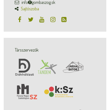
info
gombaszog.sk
Sajtószoba
Társszervezők