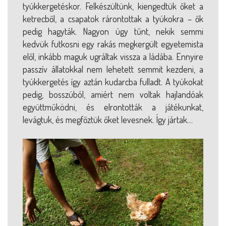
tyúkkergetéskor. Felkészültünk, kiengedtük őket a
ketrecből, a csapatok rárontottak a tyúkokra – ők
pedig hagyták. Nagyon úgy tűnt, nekik semmi
kedvük futkosni egy rakás megkergült egyetemista
elől, inkább maguk ugráltak vissza a ládába. Ennyire
passzív állatokkal nem lehetett semmit kezdeni, a
tyúkkergetés így aztán kudarcba fulladt. A tyúkokat
pedig, bosszúból, amiért nem voltak hajlandóak
együttműködni, és elrontották a játékunkat,
levágtuk, és megfőztük őket levesnek. Így jártak…