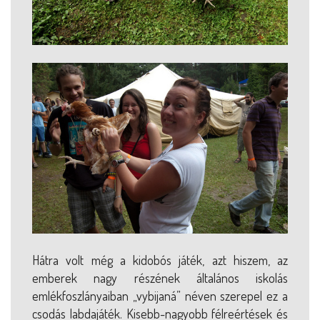
Hátra volt még a kidobós játék, azt hiszem, az
emberek nagy részének általános iskolás
emlékfoszlányaiban „vybijaná” néven szerepel ez a
csodás labdajáték. Kisebb-nagyobb félreértések és