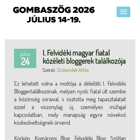
I. Felvidéki magyar fiatal
július
24
közéleti bloggerek találkozója
Szerző:
Stubendek Attila
Ez lehetett volna a mottója a délelőtti I. Felvidéki
Bloggertalálkozónak, melyen nyolc fiatal ült szembe
a közönség soraival, s osztotta meg tapasztalatait
ezzel a viszonylag új, személyes műfajjal
kapcsolatban, mely manapság egyre növekvő
közkedveltségnek örvend.
Körkép, Komáromi Blog, Felvidéki Blog, Szótlan