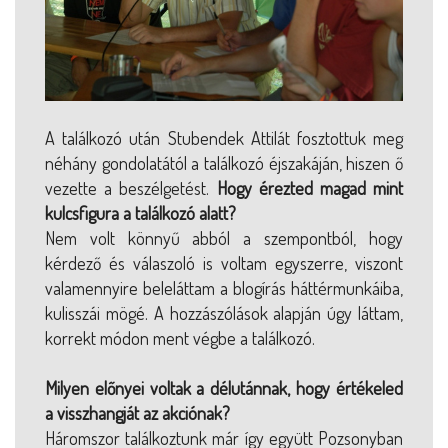
A találkozó után Stubendek Attilát fosztottuk meg
néhány gondolatától a találkozó éjszakáján, hiszen ő
vezette a beszélgetést.
Hogy érezted magad mint
kulcsfigura a találkozó alatt?
Nem volt könnyű abból a szempontból, hogy
kérdező és válaszoló is voltam egyszerre, viszont
valamennyire beleláttam a blogírás háttérmunkáiba,
kulisszái mögé. A hozzászólások alapján úgy láttam,
korrekt módon ment végbe a találkozó.
Milyen előnyei voltak a délutánnak, hogy értékeled
a visszhangját az akciónak?
Háromszor találkoztunk már így együtt Pozsonyban