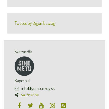
Tweets by @gombaszog
Szervezők
Kapcsolat
info
gombaszog.sk
Sajtószoba