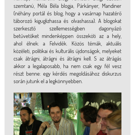
szemtanú, Méla Béla blogja, Párkányer, Mandiner
(néhány portál és blog, hogy a vasárnap hazatérő
táborozó kiguglizhassa és olvashassa). A blogokat
szerkesztő szellemességben dagonyázó
betűvetőket mindenképpen összeköti az a hely,
ahol élnek: a Felvidék. Közös témák, aktuális
közéleti, politikai és kulturális újdonságok, melyeket
csak átrágni, átrágni és átrágni kell. S az átrágás
akkor a legalaposabb, ha nem csak egy fél vesz
részt benne: egy kérdés megoldásához diskurzus
során jutunk el a legkönnyebben.