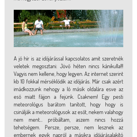
A jó hír is az időjárással kapcsolatos amit szeretnék
veletek megosztani: Jövő héten nincs kánikulla!!!
Vagyis nem kellene, hogy legyen. Az internet szerint
kb 10 fokkal mérséklődik az időjárás. Már csak azért
imádkozzunk nehogy a ló másik oldalára esve az
eső miatt fájjon a fejünk. Csaknem! Egy pesti
meteorológus barátom tanított, hogy hogy is
csinálják a meteorológusok az esőt, nekem valahogy
nem ment... próbáltam, aszem nincs hozzá
tehetségem. Persze, persze, nem lesznek az
embernek egyik napról a másikra időjárásalakító