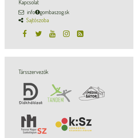
Kapcsolat
info
gombaszog.sk
Sajtószoba
Társszervezők