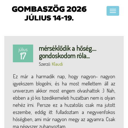
mérséklődik a hőség....
július
17
gondoskodom róla...
Szerző:
Klaudi
Ez már a harmadik nap, hogy nagyon- nagyon
igyekszem blogolni, és ha most mellettem áll az
univerzum akkor most engem olvashattok :) Nah,
ebben a jó kis tizedikemeleti huzatban nem is olyan
nehéz írni. Persze ez a huzatolás csak ma jutott
eszembe, eddig itt fulladoztam a negyvenfokos
hőségben, ami már nagyon megy az agyamra. Csak
ma négyszer zuhanyoztam.