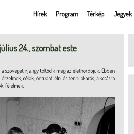
Hírek
Program
Térkép
Jegyek
július 24., szombat este
ig a szöveget írja. így töltődik meg az élethordójuk. Ebben
rzelmek, célok, öntudat, élni és tenni akarás, alkotásra
k, félelmek.