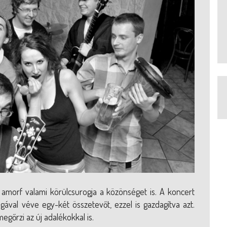
 amorf valami körülcsurogja a közönséget is. A koncert
ával véve egy-két összetevőt, ezzel is gazdagítva azt.
gőrzi az új adalékokkal is.