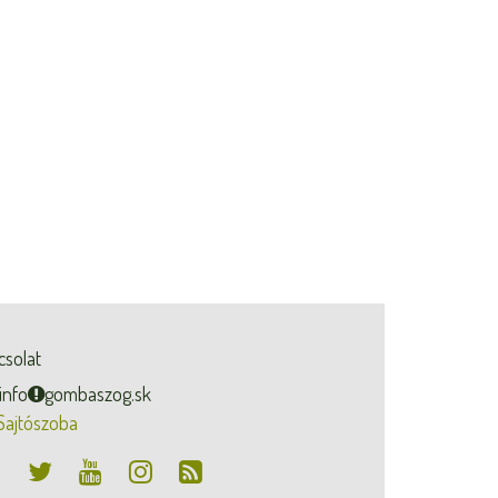
csolat
info
gombaszog.sk
Sajtószoba