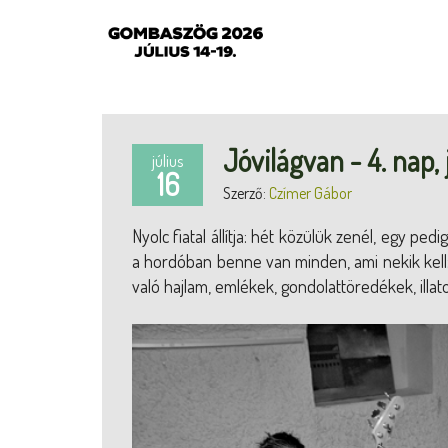
Jóvilágvan - 4. nap, 
július
16
Szerző:
Czímer Gábor
Nyolc fiatal állítja: hét közülük zenél, egy ped
a hordóban benne van minden, ami nekik kell: é
való hajlam, emlékek, gondolattöredékek, illato