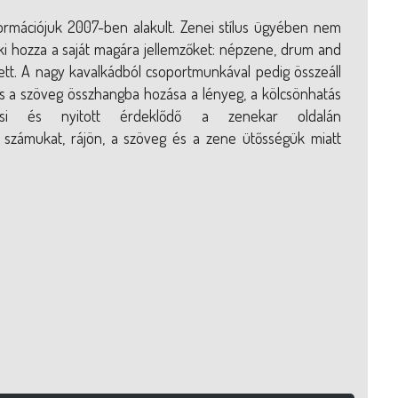
formációjuk 2007-ben alakult. Zenei stílus ügyében nem
ki hozza a saját magára jellemzőket: népzene, drum and
lett. A nagy kavalkádból csoportmunkával pedig összeáll
és a szöveg összhangba hozása a lényeg, a kölcsönhatás
csi és nyitott érdeklődő a zenekar oldalán
k számukat, rájön, a szöveg és a zene ütősségük miatt