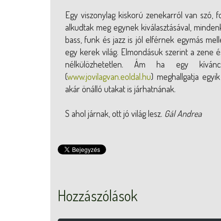
Egy viszonylag kiskorú zenekarról van szó, 
alkudtak meg egynek kiválasztásával, minden
bass, funk és jazz is jól elférnek egymás mel
egy kerek világ. Elmondásuk szerint a zene 
nélkülözhetetlen. Ám ha egy kíván
(
www.jovilagvan.eoldal.hu
) meghallgatja egyi
akár önálló utakat is járhatnának.
S ahol járnak, ott jó világ lesz.
Gál Andrea
Hozzászólások